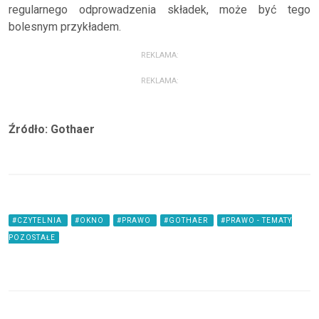
regularnego odprowadzenia składek, może być tego
bolesnym przykładem.
REKLAMA:
REKLAMA:
Źródło: Gothaer
#CZYTELNIA
#OKNO
#PRAWO
#GOTHAER
#PRAWO - TEMATY
POZOSTAŁE