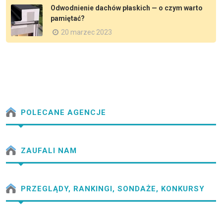
Odwodnienie dachów płaskich — o czym warto
pamiętać?
20 marzec 2023
POLECANE AGENCJE
ZAUFALI NAM
PRZEGLĄDY, RANKINGI, SONDAŻE, KONKURSY