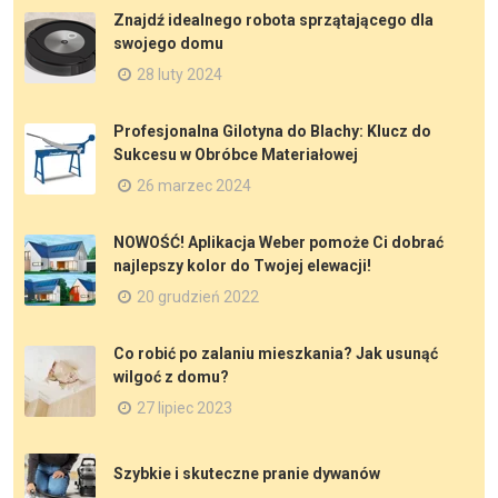
Znajdź idealnego robota sprzątającego dla
swojego domu
28 luty 2024
Profesjonalna Gilotyna do Blachy: Klucz do
Sukcesu w Obróbce Materiałowej
26 marzec 2024
NOWOŚĆ! Aplikacja Weber pomoże Ci dobrać
najlepszy kolor do Twojej elewacji!
20 grudzień 2022
Co robić po zalaniu mieszkania? Jak usunąć
wilgoć z domu?
27 lipiec 2023
Szybkie i skuteczne pranie dywanów