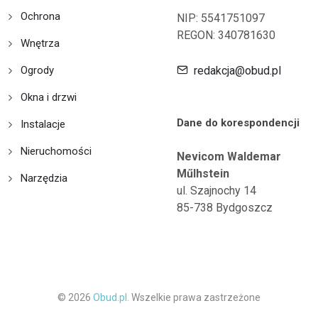
Ochrona
NIP: 5541751097
REGON: 340781630
Wnętrza
Ogrody
redakcja@obud.pl
Okna i drzwi
Dane do korespondencji
Instalacje
Nieruchomości
Nevicom Waldemar
Műlhstein
Narzędzia
ul. Szajnochy 14
85-738 Bydgoszcz
© 2026
Obud.pl.
Wszelkie prawa zastrzeżone