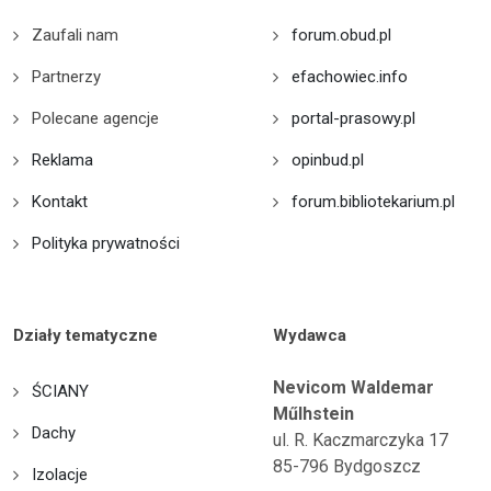
Zaufali nam
forum.obud.pl
Partnerzy
efachowiec.info
Polecane agencje
portal-prasowy.pl
Reklama
opinbud.pl
Kontakt
forum.bibliotekarium.pl
Polityka prywatności
Działy tematyczne
Wydawca
Nevicom Waldemar
ŚCIANY
Műlhstein
Dachy
ul. R. Kaczmarczyka 17
85-796 Bydgoszcz
Izolacje