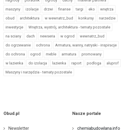
nagrody
poradnik
ogrody
dachy
materiał partnera
maszyny
izolacje
drzwi
finanse
targi
eko
wnętrza
obud
architektura
w wewnatrz_bud
konkursy
narzedzie
inwestycje
Wnętrza, wystrój, architektura - tematy pozostałe
na sciany
dach
newseria
w ogrod
wewnatrz_bud
do ogrzewanie
ochrona
Armatura, wanny, natryski - inspiracje
do ochrona
ogrod
meble
armatura
promowany
w lazienka
do izolacja
lazienka
raport
podloga
aluprof
Maszyny i narzędzia - tematy pozostałe
Obud.pl
Nasze portale
Newsletter
chemiabudowlana.info