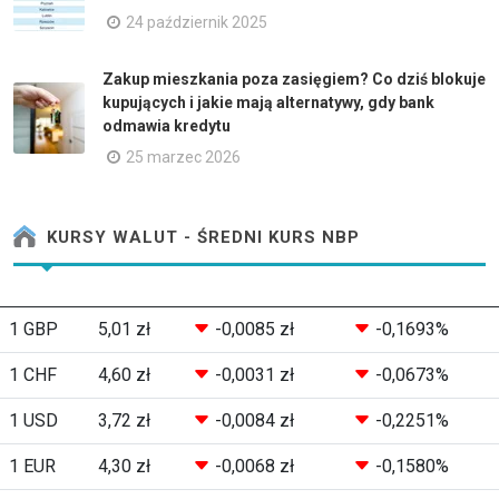
24 październik 2025
Zakup mieszkania poza zasięgiem? Co dziś blokuje
kupujących i jakie mają alternatywy, gdy bank
odmawia kredytu
25 marzec 2026
KURSY WALUT - ŚREDNI KURS NBP
1 GBP
5,01 zł
-0,0085 zł
-0,1693%
1 CHF
4,60 zł
-0,0031 zł
-0,0673%
1 USD
3,72 zł
-0,0084 zł
-0,2251%
1 EUR
4,30 zł
-0,0068 zł
-0,1580%