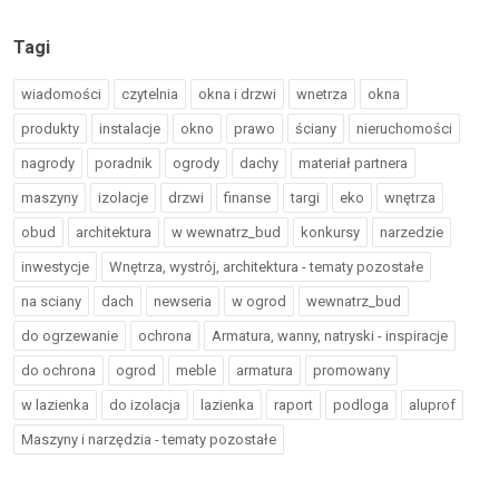
Tagi
wiadomości
czytelnia
okna i drzwi
wnetrza
okna
produkty
instalacje
okno
prawo
ściany
nieruchomości
nagrody
poradnik
ogrody
dachy
materiał partnera
maszyny
izolacje
drzwi
finanse
targi
eko
wnętrza
obud
architektura
w wewnatrz_bud
konkursy
narzedzie
inwestycje
Wnętrza, wystrój, architektura - tematy pozostałe
na sciany
dach
newseria
w ogrod
wewnatrz_bud
do ogrzewanie
ochrona
Armatura, wanny, natryski - inspiracje
do ochrona
ogrod
meble
armatura
promowany
w lazienka
do izolacja
lazienka
raport
podloga
aluprof
Maszyny i narzędzia - tematy pozostałe