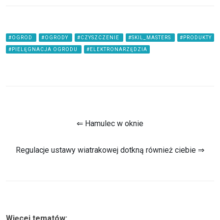
#OGROD
#OGRODY
#CZYSZCZENIE
#SKIL_MASTERS
#PRODUKTY
#PIELĘGNACJA OGRODU
#ELEKTRONARZĘDZIA
⇐ Hamulec w oknie
Regulacje ustawy wiatrakowej dotkną również ciebie ⇒
Więcej tematów: