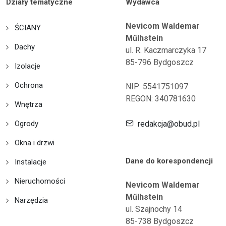
Działy tematyczne
Wydawca
Nevicom Waldemar
ŚCIANY
Műlhstein
Dachy
ul. R. Kaczmarczyka 17
85-796 Bydgoszcz
Izolacje
Ochrona
NIP: 5541751097
REGON: 340781630
Wnętrza
Ogrody
redakcja@obud.pl
Okna i drzwi
Dane do korespondencji
Instalacje
Nieruchomości
Nevicom Waldemar
Műlhstein
Narzędzia
ul. Szajnochy 14
85-738 Bydgoszcz