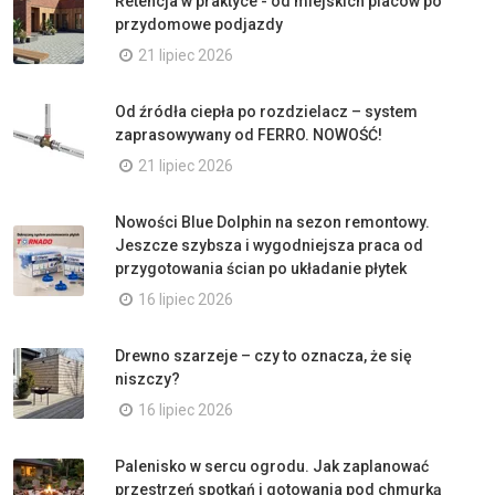
Retencja w praktyce - od miejskich placów po
przydomowe podjazdy
21 lipiec 2026
Od źródła ciepła po rozdzielacz – system
zaprasowywany od FERRO. NOWOŚĆ!
21 lipiec 2026
Nowości Blue Dolphin na sezon remontowy.
Jeszcze szybsza i wygodniejsza praca od
przygotowania ścian po układanie płytek
16 lipiec 2026
Drewno szarzeje – czy to oznacza, że się
niszczy?
16 lipiec 2026
Palenisko w sercu ogrodu. Jak zaplanować
przestrzeń spotkań i gotowania pod chmurką