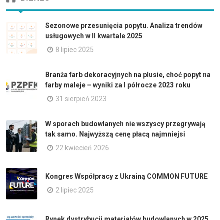
Sezonowe przesunięcia popytu. Analiza trendów
usługowych w II kwartale 2025
8 lipiec 2025
Branża farb dekoracyjnych na plusie, choć popyt na
farby maleje – wyniki za I półrocze 2023 roku
31 sierpień 2023
W sporach budowlanych nie wszyscy przegrywają
tak samo. Najwyższą cenę płacą najmniejsi
22 kwiecień 2026
Kongres Współpracy z Ukrainą COMMON FUTURE
2 lipiec 2025
Rynek dystrybucji materiałów budowlanych w 2025