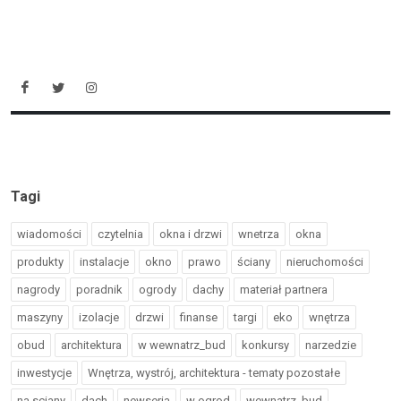
Tagi
wiadomości
czytelnia
okna i drzwi
wnetrza
okna
produkty
instalacje
okno
prawo
ściany
nieruchomości
nagrody
poradnik
ogrody
dachy
materiał partnera
maszyny
izolacje
drzwi
finanse
targi
eko
wnętrza
obud
architektura
w wewnatrz_bud
konkursy
narzedzie
inwestycje
Wnętrza, wystrój, architektura - tematy pozostałe
na sciany
dach
newseria
w ogrod
wewnatrz_bud