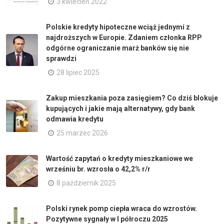
3 kwiecień 2022
Polskie kredyty hipoteczne wciąż jednymi z
najdroższych w Europie. Zdaniem członka RPP
odgórne ograniczanie marż banków się nie
sprawdzi
28 lipiec 2025
Zakup mieszkania poza zasięgiem? Co dziś blokuje
kupujących i jakie mają alternatywy, gdy bank
odmawia kredytu
25 marzec 2026
Wartość zapytań o kredyty mieszkaniowe we
wrześniu br. wzrosła o 42,2% r/r
8 październik 2025
Polski rynek pomp ciepła wraca do wzrostów.
Pozytywne sygnały w I półroczu 2025