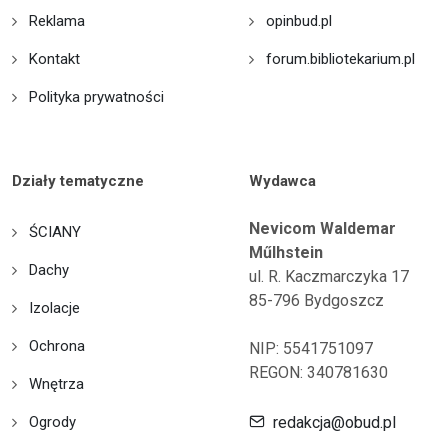
Reklama
opinbud.pl
Kontakt
forum.bibliotekarium.pl
Polityka prywatności
Działy tematyczne
Wydawca
Nevicom Waldemar
ŚCIANY
Műlhstein
Dachy
ul. R. Kaczmarczyka 17
85-796 Bydgoszcz
Izolacje
Ochrona
NIP: 5541751097
REGON: 340781630
Wnętrza
Ogrody
redakcja@obud.pl