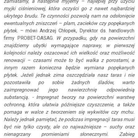
zamiatamy, a następnie myjemy – najlepiej przy użyciu
myjki ciśnieniowej, która oczyści go z nawet najbardziej
ukrytego brudu. Te czynności pozwolą nam na odsłonięcie
ewentualnych zniszczeń – plam, zacieków czy popękanych
płytek.
– mówi Andrzej Chłopek, Dyrektor ds. handlowych
firmy PROBET-DASAG.
W przypadku, gdy na powierzchni
znajdziemy ubytki wymagające naprawy, w pierwszej
kolejności należy oszacować ich wielkość oraz możliwość
renowacji – czasami może to być walka z porostami, a
innym razem konieczna będzie wymiana popękanych
płytek. Jeżeli jednak zima oszczędziała nasz taras i nie
pozostawiła po sobie żadnych śladów, warto
zaimpregnować jego nawierzchnię odpowiednią
substancją. - Impregnat tworzy na powierzchni warstwę
ochronną, która ułatwia późniejsze czyszczenie, a także
pomaga w walce z tworzeniem się wykwitów czy mchu.
Należy jednak pamiętać, że podczas impregnacji taras musi
być nie tylko czysty, ale co najważniejsze – suchy oraz
nienagrzany promieniami słonecznymi. Zabieg