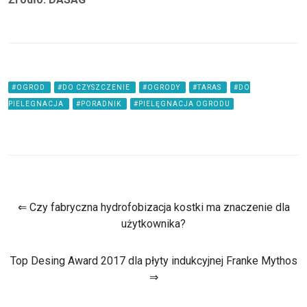
#OGROD
#DO CZYSZCZENIE
#OGRODY
#TARAS
#DO
PIELEGNACJA
#PORADNIK
#PIELĘGNACJA OGRODU
⇐ Czy fabryczna hydrofobizacja kostki ma znaczenie dla
użytkownika?
Top Desing Award 2017 dla płyty indukcyjnej Franke Mythos
⇒