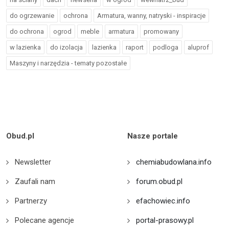
do ogrzewanie
ochrona
Armatura, wanny, natryski - inspiracje
do ochrona
ogrod
meble
armatura
promowany
w lazienka
do izolacja
lazienka
raport
podloga
aluprof
Maszyny i narzędzia - tematy pozostałe
Obud.pl
Nasze portale
Newsletter
chemiabudowlana.info
Zaufali nam
forum.obud.pl
Partnerzy
efachowiec.info
Polecane agencje
portal-prasowy.pl