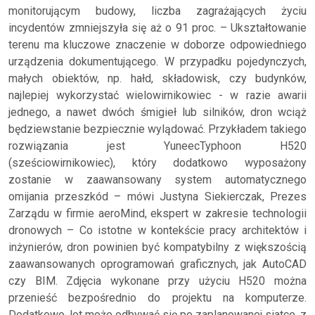
monitorującym budowy, liczba zagrażających życiu
incydentów zmniejszyła się aż o 91 proc. – Ukształtowanie
terenu ma kluczowe znaczenie w doborze odpowiedniego
urządzenia dokumentującego. W przypadku pojedynczych,
małych obiektów, np. hałd, składowisk, czy budynków,
najlepiej wykorzystać wielowirnikowiec - w razie awarii
jednego, a nawet dwóch śmigieł lub silników, dron wciąż
będziewstanie bezpiecznie wylądować. Przykładem takiego
rozwiązania jest YuneecTyphoon H520
(sześciowirnikowiec), który dodatkowo wyposażony
zostanie w zaawansowany system automatycznego
omijania przeszkód – mówi Justyna Siekierczak, Prezes
Zarządu w firmie aeroMind, ekspert w zakresie technologii
dronowych – Co istotne w kontekście pracy architektów i
inżynierów, dron powinien być kompatybilny z większością
zaawansowanych oprogramowań graficznych, jak AutoCAD
czy BIM. Zdjęcia wykonane przy użyciu H520 można
przenieść bezpośrednio do projektu na komputerze.
Dodatkowo, lot może odbywać się po zaplanowanej siatce, z