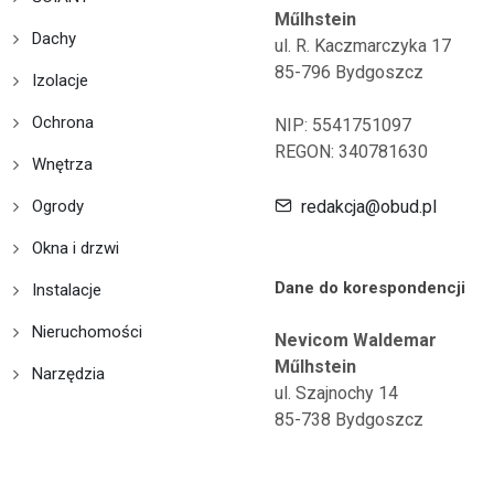
Műlhstein
Dachy
ul. R. Kaczmarczyka 17
85-796 Bydgoszcz
Izolacje
Ochrona
NIP: 5541751097
REGON: 340781630
Wnętrza
Ogrody
redakcja@obud.pl
Okna i drzwi
Dane do korespondencji
Instalacje
Nieruchomości
Nevicom Waldemar
Műlhstein
Narzędzia
ul. Szajnochy 14
85-738 Bydgoszcz