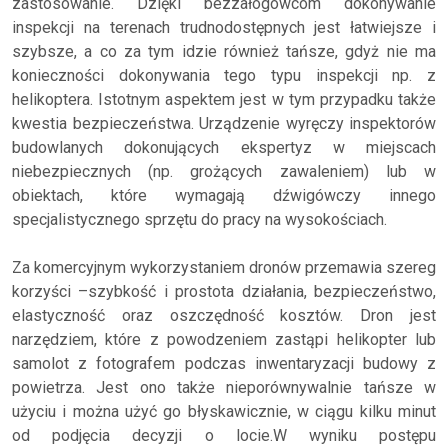
zastosowanie. Dzięki bezzałogowcom dokonywanie
inspekcji na terenach trudnodostępnych jest łatwiejsze i
szybsze, a co za tym idzie również tańsze, gdyż nie ma
konieczności dokonywania tego typu inspekcji np. z
helikoptera. Istotnym aspektem jest w tym przypadku także
kwestia bezpieczeństwa. Urządzenie wyręczy inspektorów
budowlanych dokonujących ekspertyz w miejscach
niebezpiecznych (np. grożących zawaleniem) lub w
obiektach, które wymagają dźwigówczy innego
specjalistycznego sprzętu do pracy na wysokościach.
Za komercyjnym wykorzystaniem dronów przemawia szereg
korzyści –szybkość i prostota działania, bezpieczeństwo,
elastyczność oraz oszczędność kosztów. Dron jest
narzędziem, które z powodzeniem zastąpi helikopter lub
samolot z fotografem podczas inwentaryzacji budowy z
powietrza. Jest ono także nieporównywalnie tańsze w
użyciu i można użyć go błyskawicznie, w ciągu kilku minut
od podjęcia decyzji o locie.W wyniku postępu