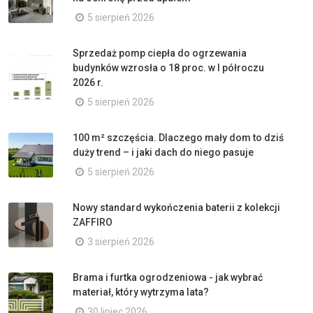
5 sierpień 2026
Sprzedaż pomp ciepła do ogrzewania
budynków wzrosła o 18 proc. w I półroczu
2026 r.
5 sierpień 2026
100 m² szczęścia. Dlaczego mały dom to dziś
duży trend – i jaki dach do niego pasuje
5 sierpień 2026
Nowy standard wykończenia baterii z kolekcji
ZAFFIRO
3 sierpień 2026
Brama i furtka ogrodzeniowa - jak wybrać
materiał, który wytrzyma lata?
30 lipiec 2026