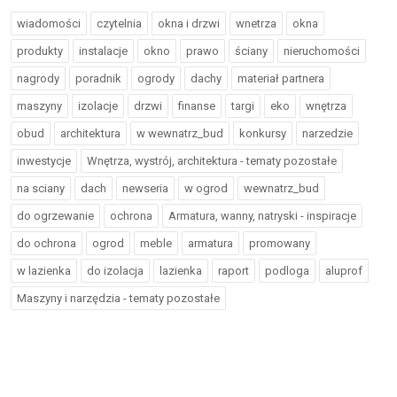
wiadomości
czytelnia
okna i drzwi
wnetrza
okna
produkty
instalacje
okno
prawo
ściany
nieruchomości
nagrody
poradnik
ogrody
dachy
materiał partnera
maszyny
izolacje
drzwi
finanse
targi
eko
wnętrza
obud
architektura
w wewnatrz_bud
konkursy
narzedzie
inwestycje
Wnętrza, wystrój, architektura - tematy pozostałe
na sciany
dach
newseria
w ogrod
wewnatrz_bud
do ogrzewanie
ochrona
Armatura, wanny, natryski - inspiracje
do ochrona
ogrod
meble
armatura
promowany
w lazienka
do izolacja
lazienka
raport
podloga
aluprof
Maszyny i narzędzia - tematy pozostałe