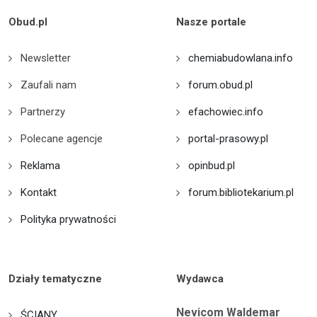
Obud.pl
Nasze portale
Newsletter
chemiabudowlana.info
Zaufali nam
forum.obud.pl
Partnerzy
efachowiec.info
Polecane agencje
portal-prasowy.pl
Reklama
opinbud.pl
Kontakt
forum.bibliotekarium.pl
Polityka prywatności
Działy tematyczne
Wydawca
Nevicom Waldemar
ŚCIANY