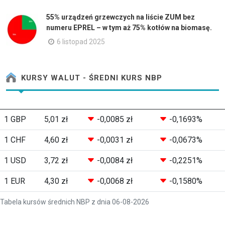
55% urządzeń grzewczych na liście ZUM bez
numeru EPREL – w tym aż 75% kotłów na biomasę.
6 listopad 2025
KURSY WALUT - ŚREDNI KURS NBP
1 GBP
5,01 zł
-0,0085 zł
-0,1693%
1 CHF
4,60 zł
-0,0031 zł
-0,0673%
1 USD
3,72 zł
-0,0084 zł
-0,2251%
1 EUR
4,30 zł
-0,0068 zł
-0,1580%
Tabela kursów średnich NBP z dnia 06-08-2026