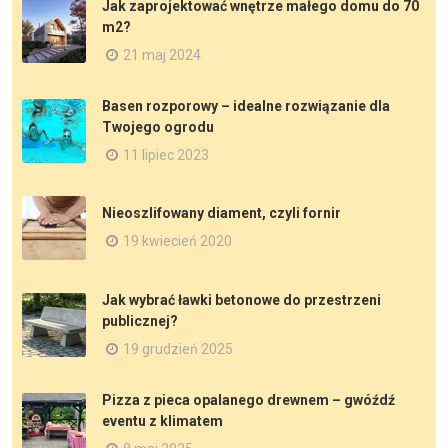
Jak zaprojektować wnętrze małego domu do 70
m2?
21 maj 2024
Basen rozporowy – idealne rozwiązanie dla
Twojego ogrodu
11 lipiec 2023
Nieoszlifowany diament, czyli fornir
19 kwiecień 2020
Jak wybrać ławki betonowe do przestrzeni
publicznej?
19 grudzień 2025
Pizza z pieca opalanego drewnem – gwóźdź
eventu z klimatem