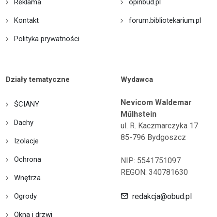
Reklama
opinbud.pl
Kontakt
forum.bibliotekarium.pl
Polityka prywatności
Działy tematyczne
Wydawca
Nevicom Waldemar
ŚCIANY
Műlhstein
Dachy
ul. R. Kaczmarczyka 17
85-796 Bydgoszcz
Izolacje
Ochrona
NIP: 5541751097
REGON: 340781630
Wnętrza
Ogrody
redakcja@obud.pl
Okna i drzwi