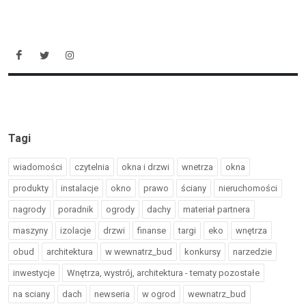
Tagi
wiadomości
czytelnia
okna i drzwi
wnetrza
okna
produkty
instalacje
okno
prawo
ściany
nieruchomości
nagrody
poradnik
ogrody
dachy
materiał partnera
maszyny
izolacje
drzwi
finanse
targi
eko
wnętrza
obud
architektura
w wewnatrz_bud
konkursy
narzedzie
inwestycje
Wnętrza, wystrój, architektura - tematy pozostałe
na sciany
dach
newseria
w ogrod
wewnatrz_bud