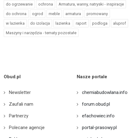
do ogrzewanie
ochrona
Armatura, wanny, natryski - inspiracje
do ochrona
ogrod
meble
armatura
promowany
w lazienka
do izolacja
lazienka
raport
podloga
aluprof
Maszyny i narzędzia - tematy pozostałe
Obud.pl
Nasze portale
Newsletter
chemiabudowlana.info
Zaufali nam
forum.obud.pl
Partnerzy
efachowiec.info
Polecane agencje
portal-prasowy.pl