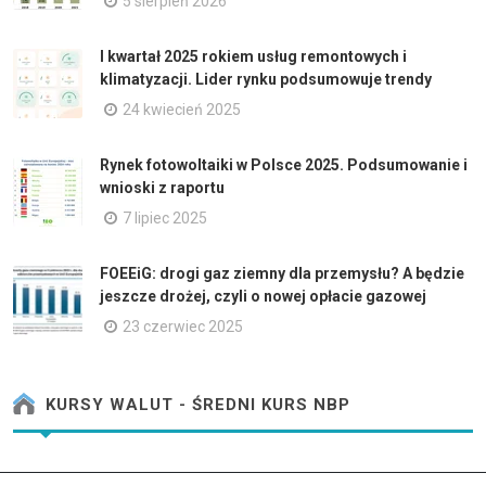
5 sierpień 2026
I kwartał 2025 rokiem usług remontowych i
klimatyzacji. Lider rynku podsumowuje trendy
24 kwiecień 2025
Rynek fotowoltaiki w Polsce 2025. Podsumowanie i
wnioski z raportu
7 lipiec 2025
FOEEiG: drogi gaz ziemny dla przemysłu? A będzie
jeszcze drożej, czyli o nowej opłacie gazowej
23 czerwiec 2025
KURSY WALUT - ŚREDNI KURS NBP