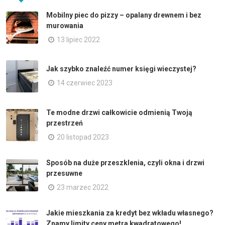
Mobilny piec do pizzy – opalany drewnem i bez
murowania
13 lipiec 2022
Jak szybko znaleźć numer księgi wieczystej?
14 czerwiec 2023
Te modne drzwi całkowicie odmienią Twoją
przestrzeń
20 listopad 2023
Sposób na duże przeszklenia, czyli okna i drzwi
przesuwne
23 marzec 2022
Jakie mieszkania za kredyt bez wkładu własnego?
Znamy limity ceny metra kwadratowego!