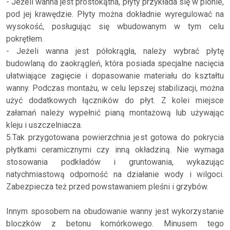
- Jeżeli wanna jest prostokątna, płyty przykłada się w pionie,
pod jej krawędzie. Płyty można dokładnie wyregulować na
wysokość, posługując się wbudowanym w tym celu
pokrętłem.
- Jeżeli wanna jest półokrągła, należy wybrać płytę
budowlaną do zaokrągleń, która posiada specjalne nacięcia
ułatwiające zagięcie i dopasowanie materiału do kształtu
wanny. Podczas montażu, w celu lepszej stabilizacji, można
użyć dodatkowych łączników do płyt. Z kolei miejsce
załamań należy wypełnić pianą montażową lub używając
kleju i uszczelniacza.
5.Tak przygotowana powierzchnia jest gotowa do pokrycia
płytkami ceramicznymi czy inną okładziną. Nie wymaga
stosowania podkładów i gruntowania, wykazując
natychmiastową odporność na działanie wody i wilgoci.
Zabezpiecza też przed powstawaniem pleśni i grzybów.
Innym sposobem na obudowanie wanny jest wykorzystanie
bloczków z betonu komórkowego. Minusem tego