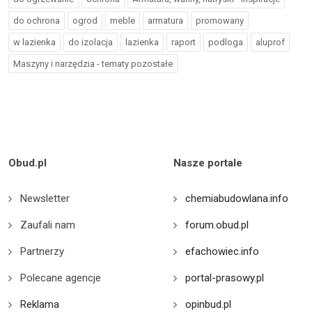
do ochrona
ogrod
meble
armatura
promowany
w lazienka
do izolacja
lazienka
raport
podloga
aluprof
Maszyny i narzędzia - tematy pozostałe
Obud.pl
Nasze portale
Newsletter
chemiabudowlana.info
Zaufali nam
forum.obud.pl
Partnerzy
efachowiec.info
Polecane agencje
portal-prasowy.pl
Reklama
opinbud.pl