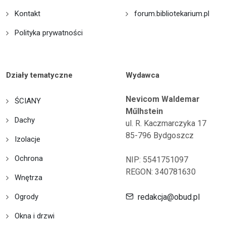
Kontakt
forum.bibliotekarium.pl
Polityka prywatności
Działy tematyczne
Wydawca
Nevicom Waldemar
ŚCIANY
Műlhstein
Dachy
ul. R. Kaczmarczyka 17
85-796 Bydgoszcz
Izolacje
Ochrona
NIP: 5541751097
REGON: 340781630
Wnętrza
Ogrody
redakcja@obud.pl
Okna i drzwi