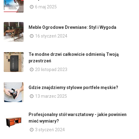
6 maj 2025
Meble Ogrodowe Drewniane: Styl i Wygoda
16 styczeń 2024
Te modne drzwi całkowicie odmienią Twoją
przestrzeń
20 listopad 2023
Gdzie znajdziemy stylowe portfele męskie?
13 marzec 2025
Profesjonalny stół warsztatowy - jakie powinien
mieć wymiary?
3 styczeń 2024