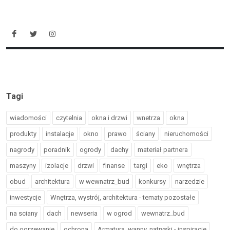
Tagi
wiadomości
czytelnia
okna i drzwi
wnetrza
okna
produkty
instalacje
okno
prawo
ściany
nieruchomości
nagrody
poradnik
ogrody
dachy
materiał partnera
maszyny
izolacje
drzwi
finanse
targi
eko
wnętrza
obud
architektura
w wewnatrz_bud
konkursy
narzedzie
inwestycje
Wnętrza, wystrój, architektura - tematy pozostałe
na sciany
dach
newseria
w ogrod
wewnatrz_bud
do ogrzewanie
ochrona
Armatura, wanny, natryski - inspiracje