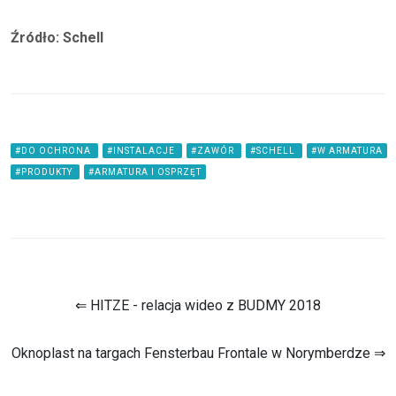
Źródło: Schell
#DO OCHRONA
#INSTALACJE
#ZAWÓR
#SCHELL
#W ARMATURA
#PRODUKTY
#ARMATURA I OSPRZĘT
⇐ HITZE - relacja wideo z BUDMY 2018
Oknoplast na targach Fensterbau Frontale w Norymberdze ⇒