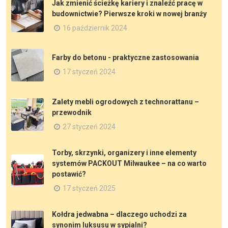
Jak zmienić ścieżkę kariery i znaleźć pracę w
budownictwie? Pierwsze kroki w nowej branży
16 październik 2024
Farby do betonu - praktyczne zastosowania
17 styczeń 2024
Zalety mebli ogrodowych z technorattanu –
przewodnik
27 styczeń 2024
Torby, skrzynki, organizery i inne elementy
systemów PACKOUT Milwaukee – na co warto
postawić?
17 styczeń 2025
Kołdra jedwabna – dlaczego uchodzi za
synonim luksusu w sypialni?