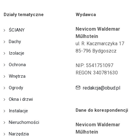
Działy tematyczne
Wydawca
Nevicom Waldemar
ŚCIANY
Műlhstein
Dachy
ul. R. Kaczmarczyka 17
85-796 Bydgoszcz
Izolacje
Ochrona
NIP: 5541751097
REGON: 340781630
Wnętrza
Ogrody
redakcja@obud.pl
Okna i drzwi
Dane do korespondencji
Instalacje
Nieruchomości
Nevicom Waldemar
Műlhstein
Narzędzia