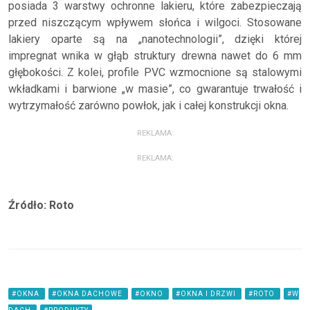
posiada 3 warstwy ochronne lakieru, które zabezpieczają
przed niszczącym wpływem słońca i wilgoci. Stosowane
lakiery oparte są na „nanotechnologii”, dzięki której
impregnat wnika w głąb struktury drewna nawet do 6 mm
głębokości. Z kolei, profile PVC wzmocnione są stalowymi
wkładkami i barwione „w masie”, co gwarantuje trwałość i
wytrzymałość zarówno powłok, jak i całej konstrukcji okna.
REKLAMA:
REKLAMA:
Źródło: Roto
#OKNA
#OKNA DACHOWE
#OKNO
#OKNA I DRZWI
#ROTO
#W