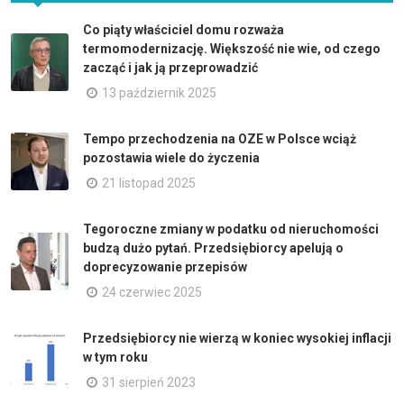
Co piąty właściciel domu rozważa
termomodernizację. Większość nie wie, od czego
zacząć i jak ją przeprowadzić
13 październik 2025
Tempo przechodzenia na OZE w Polsce wciąż
pozostawia wiele do życzenia
21 listopad 2025
Tegoroczne zmiany w podatku od nieruchomości
budzą dużo pytań. Przedsiębiorcy apelują o
doprecyzowanie przepisów
24 czerwiec 2025
Przedsiębiorcy nie wierzą w koniec wysokiej inflacji
w tym roku
31 sierpień 2023