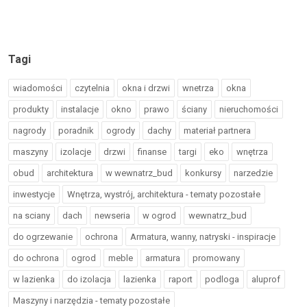
Tagi
wiadomości
czytelnia
okna i drzwi
wnetrza
okna
produkty
instalacje
okno
prawo
ściany
nieruchomości
nagrody
poradnik
ogrody
dachy
materiał partnera
maszyny
izolacje
drzwi
finanse
targi
eko
wnętrza
obud
architektura
w wewnatrz_bud
konkursy
narzedzie
inwestycje
Wnętrza, wystrój, architektura - tematy pozostałe
na sciany
dach
newseria
w ogrod
wewnatrz_bud
do ogrzewanie
ochrona
Armatura, wanny, natryski - inspiracje
do ochrona
ogrod
meble
armatura
promowany
w lazienka
do izolacja
lazienka
raport
podloga
aluprof
Maszyny i narzędzia - tematy pozostałe