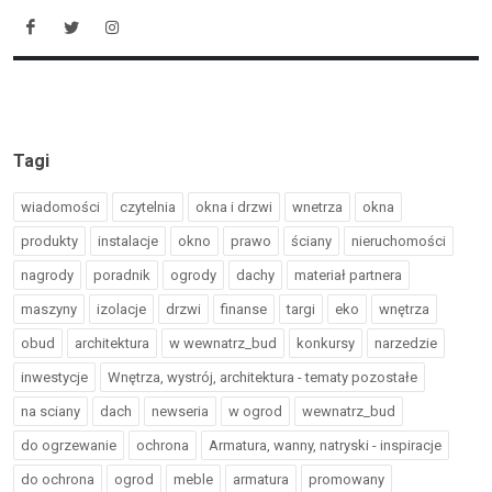
Tagi
wiadomości
czytelnia
okna i drzwi
wnetrza
okna
produkty
instalacje
okno
prawo
ściany
nieruchomości
nagrody
poradnik
ogrody
dachy
materiał partnera
maszyny
izolacje
drzwi
finanse
targi
eko
wnętrza
obud
architektura
w wewnatrz_bud
konkursy
narzedzie
inwestycje
Wnętrza, wystrój, architektura - tematy pozostałe
na sciany
dach
newseria
w ogrod
wewnatrz_bud
do ogrzewanie
ochrona
Armatura, wanny, natryski - inspiracje
do ochrona
ogrod
meble
armatura
promowany