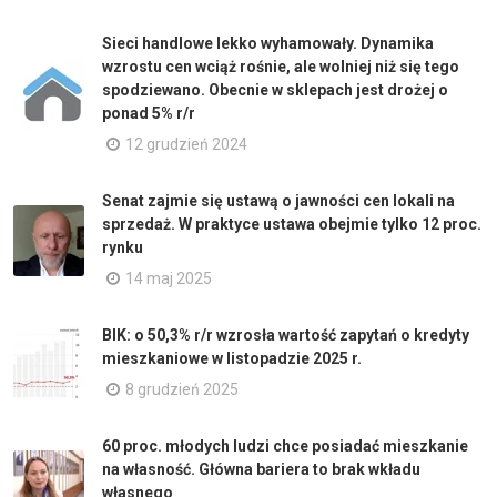
Sieci handlowe lekko wyhamowały. Dynamika
wzrostu cen wciąż rośnie, ale wolniej niż się tego
spodziewano. Obecnie w sklepach jest drożej o
ponad 5% r/r
12 grudzień 2024
Senat zajmie się ustawą o jawności cen lokali na
sprzedaż. W praktyce ustawa obejmie tylko 12 proc.
rynku
14 maj 2025
BIK: o 50,3% r/r wzrosła wartość zapytań o kredyty
mieszkaniowe w listopadzie 2025 r.
8 grudzień 2025
60 proc. młodych ludzi chce posiadać mieszkanie
na własność. Główna bariera to brak wkładu
własnego