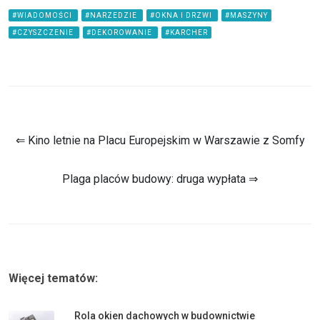
#WIADOMOŚCI
#NARZEDZIE
#OKNA I DRZWI
#MASZYNY
#CZYSZCZENIE
#DEKOROWANIE
#KARCHER
⇐ Kino letnie na Placu Europejskim w Warszawie z Somfy
Plaga placów budowy: druga wypłata ⇒
Więcej tematów:
Rola okien dachowych w budownictwie