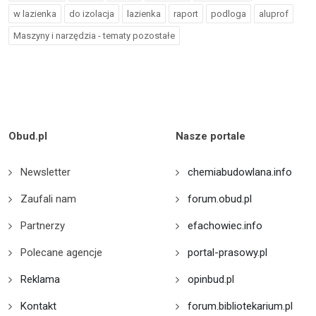
w lazienka
do izolacja
lazienka
raport
podloga
aluprof
Maszyny i narzędzia - tematy pozostałe
Obud.pl
Nasze portale
Newsletter
chemiabudowlana.info
Zaufali nam
forum.obud.pl
Partnerzy
efachowiec.info
Polecane agencje
portal-prasowy.pl
Reklama
opinbud.pl
Kontakt
forum.bibliotekarium.pl