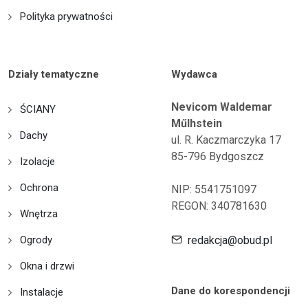
Polityka prywatności
Działy tematyczne
Wydawca
Nevicom Waldemar
ŚCIANY
Műlhstein
Dachy
ul. R. Kaczmarczyka 17
85-796 Bydgoszcz
Izolacje
Ochrona
NIP: 5541751097
REGON: 340781630
Wnętrza
Ogrody
redakcja@obud.pl
Okna i drzwi
Dane do korespondencji
Instalacje