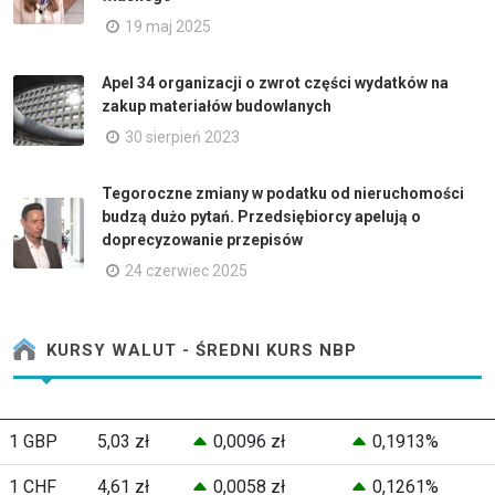
19 maj 2025
Apel 34 organizacji o zwrot części wydatków na
zakup materiałów budowlanych
30 sierpień 2023
Tegoroczne zmiany w podatku od nieruchomości
budzą dużo pytań. Przedsiębiorcy apelują o
doprecyzowanie przepisów
24 czerwiec 2025
KURSY WALUT - ŚREDNI KURS NBP
1 GBP
5,03 zł
0,0096 zł
0,1913%
1 CHF
4,61 zł
0,0058 zł
0,1261%