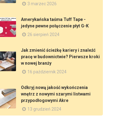
3 marzec 2026
Amerykańska taśma Tuff Tape -
jedyne pewne połączenie płyt G-K
26 sierpień 2024
Jak zmienić ścieżkę kariery i znaleźć
pracę w budownictwie? Pierwsze kroki
w nowej branży
16 październik 2024
Odkryj nową jakość wykończenia
wnętrz z nowymi szarymi listwami
przypodłogowymi Akre
13 grudzień 2024