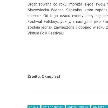
Organizowana co roku impreza sięga swoją t
Mazowiecka Wiosna Kulturalna, która zapocz
mieście. Od tego czasu eventy stały się nieo
Festiwal Folklorystyczny, a następnie jako Fes
została jednak zawieszona i dopiero w roku 
Vistula Folk Festivalu.
Źródło: Oknoplast
#OKNA
#WIADOMOŚCI
#OKNA I DRZWI
#IMPREZY