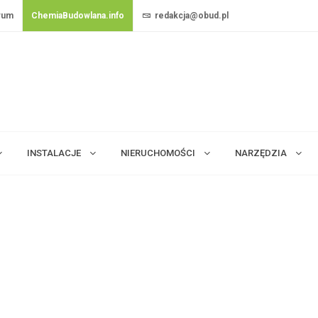
rum
ChemiaBudowlana.info
redakcja@obud.pl
INSTALACJE
NIERUCHOMOŚCI
NARZĘDZIA