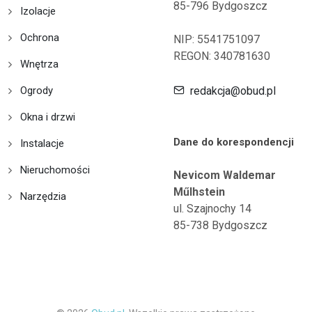
85-796 Bydgoszcz
Izolacje
Ochrona
NIP: 5541751097
REGON: 340781630
Wnętrza
Ogrody
redakcja@obud.pl
Okna i drzwi
Dane do korespondencji
Instalacje
Nieruchomości
Nevicom Waldemar
Műlhstein
Narzędzia
ul. Szajnochy 14
85-738 Bydgoszcz