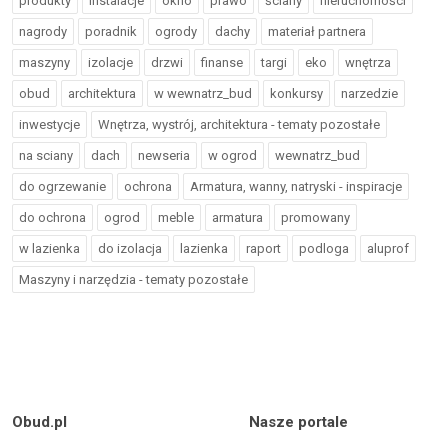
produkty
instalacje
okno
prawo
ściany
nieruchomości
nagrody
poradnik
ogrody
dachy
materiał partnera
maszyny
izolacje
drzwi
finanse
targi
eko
wnętrza
obud
architektura
w wewnatrz_bud
konkursy
narzedzie
inwestycje
Wnętrza, wystrój, architektura - tematy pozostałe
na sciany
dach
newseria
w ogrod
wewnatrz_bud
do ogrzewanie
ochrona
Armatura, wanny, natryski - inspiracje
do ochrona
ogrod
meble
armatura
promowany
w lazienka
do izolacja
lazienka
raport
podloga
aluprof
Maszyny i narzędzia - tematy pozostałe
Obud.pl
Nasze portale