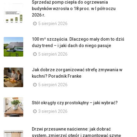
Sprzedaż pomp ciepła do ogrzewania
budynków wzrosła o 18 proc. w I półroczu
2026 r.
5 sierpień 2026
100 m² szczęścia. Dlaczego mały dom to dziś
duży trend – i jaki dach do niego pasuje
5 sierpień 2026
Jak dobrze zorganizować strefę zmywania w
kuchni? Poradnik Franke
5 sierpień 2026
Stół okrągły czy prostokątny – jaki wybrać?
3 sierpień 2026
Drzwi przesuwne naścienne: jak dobrać
system, zmierzyć otwór i zamontować szynę