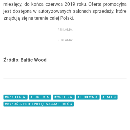
miesięcy, do końca czerwca 2019 roku. Oferta promocyjna
jest dostępna w autoryzowanych salonach sprzedaży, które
znajdują się na terenie całej Polski.
REKLAMA:
REKLAMA:
Źródło: Baltic Wood
#CZYTELNIA
#PODLOGA
#WNETRZA
#Z DREWNO
#BALTIC
#WYKOŃCZENIE I PIELĘGNACJA PODŁÓG