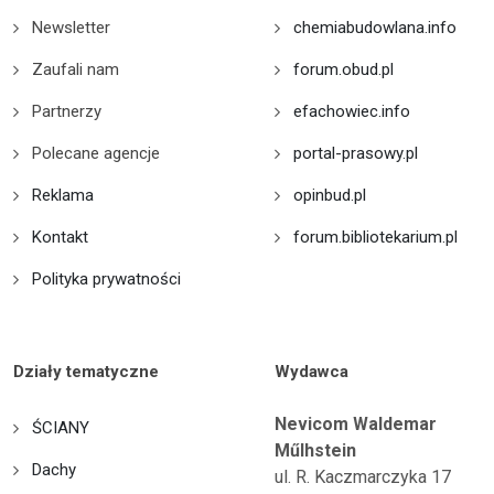
Newsletter
chemiabudowlana.info
Zaufali nam
forum.obud.pl
Partnerzy
efachowiec.info
Polecane agencje
portal-prasowy.pl
Reklama
opinbud.pl
Kontakt
forum.bibliotekarium.pl
Polityka prywatności
Działy tematyczne
Wydawca
Nevicom Waldemar
ŚCIANY
Műlhstein
Dachy
ul. R. Kaczmarczyka 17