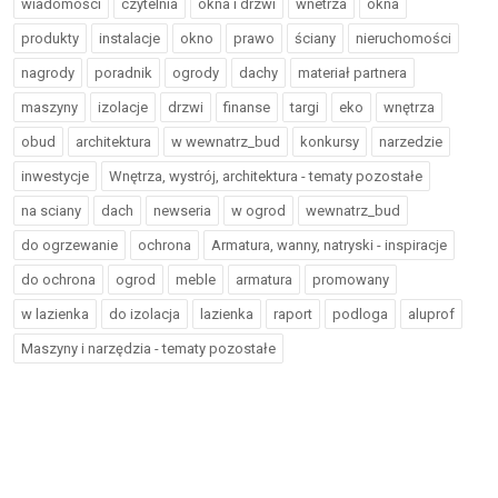
wiadomości
czytelnia
okna i drzwi
wnetrza
okna
produkty
instalacje
okno
prawo
ściany
nieruchomości
nagrody
poradnik
ogrody
dachy
materiał partnera
maszyny
izolacje
drzwi
finanse
targi
eko
wnętrza
obud
architektura
w wewnatrz_bud
konkursy
narzedzie
inwestycje
Wnętrza, wystrój, architektura - tematy pozostałe
na sciany
dach
newseria
w ogrod
wewnatrz_bud
do ogrzewanie
ochrona
Armatura, wanny, natryski - inspiracje
do ochrona
ogrod
meble
armatura
promowany
w lazienka
do izolacja
lazienka
raport
podloga
aluprof
Maszyny i narzędzia - tematy pozostałe