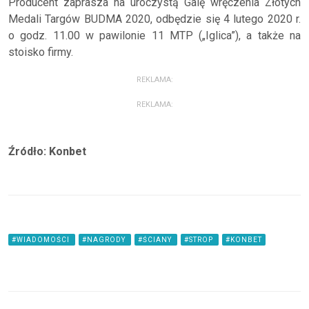
Producent zaprasza na uroczystą Galę wręczenia Złotych
Medali Targów BUDMA 2020, odbędzie się 4 lutego 2020 r.
o godz. 11.00 w pawilonie 11 MTP („Iglica”), a także na
stoisko firmy.
REKLAMA:
REKLAMA:
Źródło: Konbet
#WIADOMOŚCI
#NAGRODY
#ŚCIANY
#STROP
#KONBET