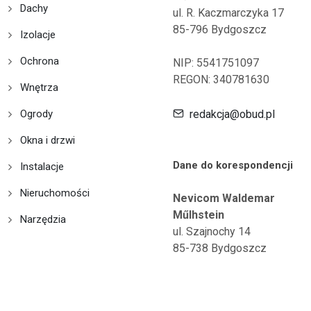
Dachy
ul. R. Kaczmarczyka 17
85-796 Bydgoszcz
Izolacje
Ochrona
NIP: 5541751097
REGON: 340781630
Wnętrza
Ogrody
redakcja@obud.pl
Okna i drzwi
Dane do korespondencji
Instalacje
Nieruchomości
Nevicom Waldemar
Műlhstein
Narzędzia
ul. Szajnochy 14
85-738 Bydgoszcz