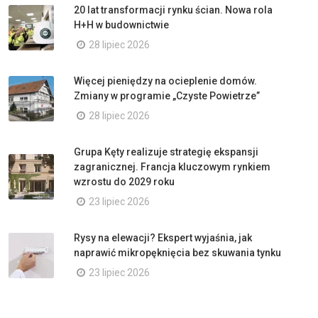
20 lat transformacji rynku ścian. Nowa rola
H+H w budownictwie
28 lipiec 2026
Więcej pieniędzy na ocieplenie domów.
Zmiany w programie „Czyste Powietrze”
28 lipiec 2026
Grupa Kęty realizuje strategię ekspansji
zagranicznej. Francja kluczowym rynkiem
wzrostu do 2029 roku
23 lipiec 2026
Rysy na elewacji? Ekspert wyjaśnia, jak
naprawić mikropęknięcia bez skuwania tynku
23 lipiec 2026