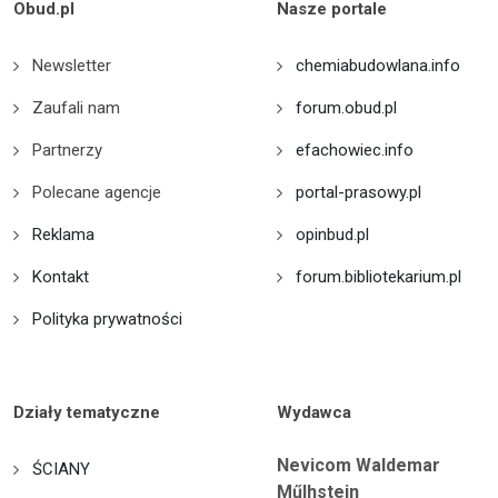
Obud.pl
Nasze portale
Newsletter
chemiabudowlana.info
Zaufali nam
forum.obud.pl
Partnerzy
efachowiec.info
Polecane agencje
portal-prasowy.pl
Reklama
opinbud.pl
Kontakt
forum.bibliotekarium.pl
Polityka prywatności
Działy tematyczne
Wydawca
Nevicom Waldemar
ŚCIANY
Műlhstein