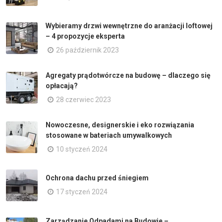
Wybieramy drzwi wewnętrzne do aranżacji loftowej
– 4 propozycje eksperta
26 październik 2023
Agregaty prądotwórcze na budowę – dlaczego się
opłacają?
28 czerwiec 2023
Nowoczesne, designerskie i eko rozwiązania
stosowane w bateriach umywalkowych
10 styczeń 2024
Ochrona dachu przed śniegiem
17 styczeń 2024
Zarządzanie Odpadami na Budowie –