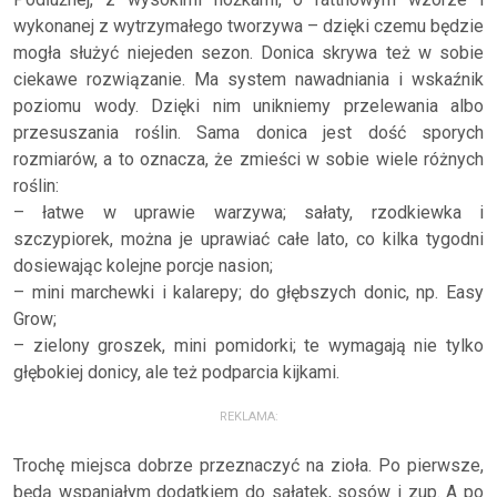
wykonanej z wytrzymałego tworzywa – dzięki czemu będzie
mogła służyć niejeden sezon. Donica skrywa też w sobie
ciekawe rozwiązanie. Ma system nawadniania i wskaźnik
poziomu wody. Dzięki nim unikniemy przelewania albo
przesuszania roślin. Sama donica jest dość sporych
rozmiarów, a to oznacza, że zmieści w sobie wiele różnych
roślin:
– łatwe w uprawie warzywa; sałaty, rzodkiewka i
szczypiorek, można je uprawiać całe lato, co kilka tygodni
dosiewając kolejne porcje nasion;
– mini marchewki i kalarepy; do głębszych donic, np. Easy
Grow;
– zielony groszek, mini pomidorki; te wymagają nie tylko
głębokiej donicy, ale też podparcia kijkami.
REKLAMA:
Trochę miejsca dobrze przeznaczyć na zioła. Po pierwsze,
będą wspaniałym dodatkiem do sałatek, sosów i zup. A po