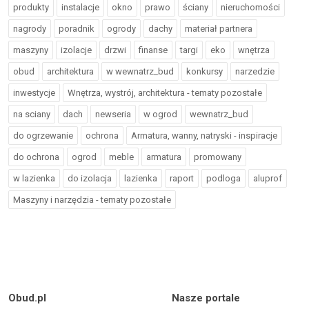
produkty
instalacje
okno
prawo
ściany
nieruchomości
nagrody
poradnik
ogrody
dachy
materiał partnera
maszyny
izolacje
drzwi
finanse
targi
eko
wnętrza
obud
architektura
w wewnatrz_bud
konkursy
narzedzie
inwestycje
Wnętrza, wystrój, architektura - tematy pozostałe
na sciany
dach
newseria
w ogrod
wewnatrz_bud
do ogrzewanie
ochrona
Armatura, wanny, natryski - inspiracje
do ochrona
ogrod
meble
armatura
promowany
w lazienka
do izolacja
lazienka
raport
podloga
aluprof
Maszyny i narzędzia - tematy pozostałe
Obud.pl
Nasze portale