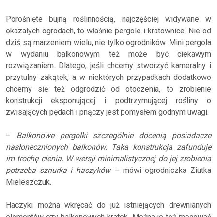
Porośnięte bujną roślinnością, najczęściej widywane w
okazałych ogrodach, to właśnie pergole i kratownice. Nie od
dziś są marzeniem wielu, nie tylko ogrodników. Mini pergola
w wydaniu balkonowym też może być ciekawym
rozwiązaniem. Dlatego, jeśli chcemy stworzyć kameralny i
przytulny zakątek, a w niektórych przypadkach dodatkowo
chcemy się też odgrodzić od otoczenia, to zrobienie
konstrukcji eksponującej i podtrzymującej rośliny o
zwisających pędach i pnączy jest pomysłem godnym uwagi.
–
Balkonowe pergolki szczególnie docenią posiadacze
nasłonecznionych balkonów. Taka konstrukcja zafunduje
im trochę cienia. W wersji minimalistycznej do jej zrobienia
potrzeba sznurka i haczyków
– mówi ogrodniczka Ziutka
Mieleszczuk.
Haczyki można wkręcać do już istniejących drewnianych
elementów czy balkonowych kratek. Można je też mocować