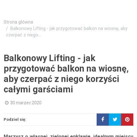
Strona główna
Balkonowy Lifting - jak przygotować balkon na wiosnę, aby
czerpać z niego...
Balkonowy Lifting - jak
przygotować balkon na wiosnę,
aby czerpać z niego korzyści
całymi garściami
30 marzec 2020
Podziel się:
Marzysz o własnej, zielonej enklawie, idealnym miejscu