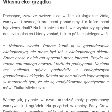
Własna eko-grządka
Pachnące, zawsze świeże i co ważne, ekologiczne zioła,
warzywa i owoce, które sami posadzimy i o które sami
będziemy dbali? Na balkonie to możliwe, wystarczy sprytna
doniczka, plan co i kiedy zasiać, i jak to później pielęgnować.
–
Najpierw ziemia. Dobrze kupić ją w gospodarstwie
ekologicznym, ale może być też z ekologicznego sklepu.
Spora część z nich ma sprzedaż przez internet. Przyda się
trochę naturalnego nawozu i torfu do podsypania. Nasiona
też najlepiej gdyby pochodziły z ekologicznych
gospodarstw i sklepów. Różnią się one od tych kupowanych
w marketach tym, że nie są modyfikowane genetycznie
–
mówi Ziutka Mielszczuk.
Wiemy jak, pytanie w czym urządzić mały przydomowy
warzywniak i ogródek. Na przykład w donicy Easy Grow.
Podłużnej, z wysokimi nóżkami, o rattnowym wzorze i