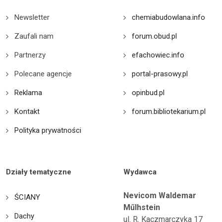
Newsletter
chemiabudowlana.info
Zaufali nam
forum.obud.pl
Partnerzy
efachowiec.info
Polecane agencje
portal-prasowy.pl
Reklama
opinbud.pl
Kontakt
forum.bibliotekarium.pl
Polityka prywatności
Działy tematyczne
Wydawca
Nevicom Waldemar
ŚCIANY
Műlhstein
Dachy
ul. R. Kaczmarczyka 17