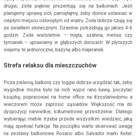
drugie, zioła pięknie prezentują się na balkonach. Jeśli
planujemy uprawę ziół, pamiętajmy, żeby donice ustawiać w
ciepłym miejscu osłoniętym od wiatru. Zioła dobrze czują się
ze światłem słonecznym. Dziennie potrzebują go jakieś 4-6
godzin. Zioła wieloletnie – mięta, szałwia, melisa czy
tymianek – uprawiamy w głębszych donicach. W płytszych
siejemy te jednoroczne, bazylię albo majeranek.
Strefa relaksu dla mieszczuchów
Poza zielenią, balkony czy loggie dobrze urządzać tak, żeby
wygodnie można było na nich wypić rano kawę, poczytać
książkę, popracować na home office na #zostańwdomu a
wieczorem może zaprosić sąsiadów. Większość ma do
dyspozycji niewielkie, kilkumetrowe przestrzenie. Dlatego
wybierając meble trzeba przede wszystkim wiedzieć, jaką
mają spełniać funkcje. Na początku warto skierować uwagę
na zestawy balkonowe Rosario albo Salvador marki Keter.