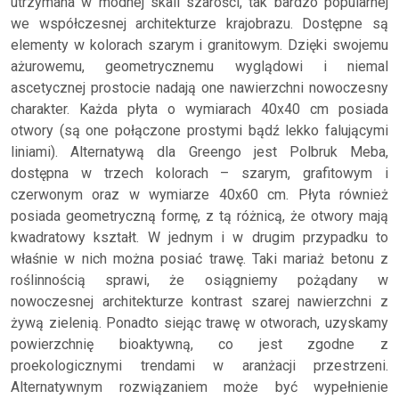
utrzymana w modnej skali szarości, tak bardzo popularnej
we współczesnej architekturze krajobrazu. Dostępne są
elementy w kolorach szarym i granitowym. Dzięki swojemu
ażurowemu, geometrycznemu wyglądowi i niemal
ascetycznej prostocie nadają one nawierzchni nowoczesny
charakter. Każda płyta o wymiarach 40x40 cm posiada
otwory (są one połączone prostymi bądź lekko falującymi
liniami). Alternatywą dla Greengo jest Polbruk Meba,
dostępna w trzech kolorach – szarym, grafitowym i
czerwonym oraz w wymiarze 40x60 cm. Płyta również
posiada geometryczną formę, z tą różnicą, że otwory mają
kwadratowy kształt. W jednym i w drugim przypadku to
właśnie w nich można posiać trawę. Taki mariaż betonu z
roślinnością sprawi, że osiągniemy pożądany w
nowoczesnej architekturze kontrast szarej nawierzchni z
żywą zielenią. Ponadto siejąc trawę w otworach, uzyskamy
powierzchnię bioaktywną, co jest zgodne z
proekologicznymi trendami w aranżacji przestrzeni.
Alternatywnym rozwiązaniem może być wypełnienie