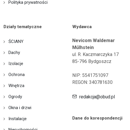
Polityka prywatności
Działy tematyczne
Wydawca
Nevicom Waldemar
ŚCIANY
Műlhstein
Dachy
ul. R. Kaczmarczyka 17
85-796 Bydgoszcz
Izolacje
Ochrona
NIP: 5541751097
REGON: 340781630
Wnętrza
Ogrody
redakcja@obud.pl
Okna i drzwi
Dane do korespondencji
Instalacje
Nieruchomości