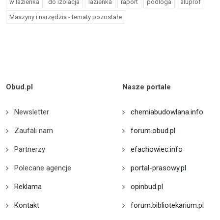
w lazienka
do izolacja
lazienka
raport
podloga
aluprof
Maszyny i narzędzia - tematy pozostałe
Obud.pl
Nasze portale
Newsletter
chemiabudowlana.info
Zaufali nam
forum.obud.pl
Partnerzy
efachowiec.info
Polecane agencje
portal-prasowy.pl
Reklama
opinbud.pl
Kontakt
forum.bibliotekarium.pl