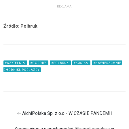
REKLAMA:
Źródło: Polbruk
#CZYTELNIA
#OGRODY
#POLBRUK
#KOSTKA
#NAWIERZCHNIE,
CHODNIKI, PODJAZDY
⇐ AlchiPolska Sp. z o.o - W CZASIE PANDEMII
Koronawirus a nieruchomości. Ekspert uspokaja ⇒