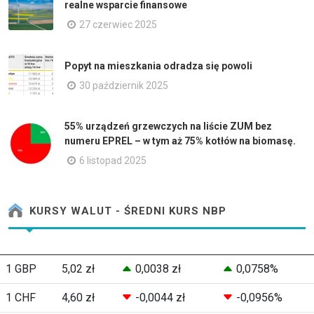
realne wsparcie finansowe
27 czerwiec 2025
Popyt na mieszkania odradza się powoli
30 październik 2025
55% urządzeń grzewczych na liście ZUM bez
numeru EPREL – w tym aż 75% kotłów na biomasę.
6 listopad 2025
KURSY WALUT - ŚREDNI KURS NBP
1 GBP
5,02 zł
0,0038 zł
0,0758%
1 CHF
4,60 zł
-0,0044 zł
-0,0956%