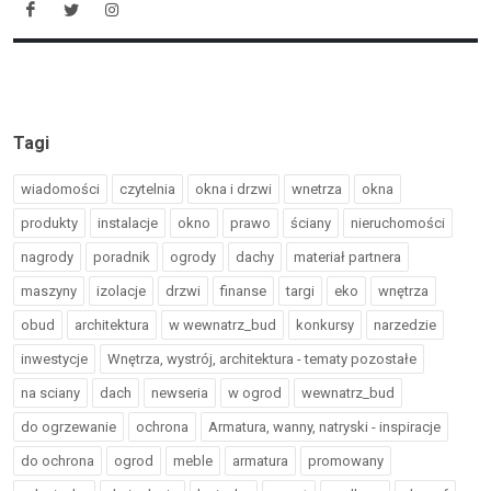
Tagi
wiadomości
czytelnia
okna i drzwi
wnetrza
okna
produkty
instalacje
okno
prawo
ściany
nieruchomości
nagrody
poradnik
ogrody
dachy
materiał partnera
maszyny
izolacje
drzwi
finanse
targi
eko
wnętrza
obud
architektura
w wewnatrz_bud
konkursy
narzedzie
inwestycje
Wnętrza, wystrój, architektura - tematy pozostałe
na sciany
dach
newseria
w ogrod
wewnatrz_bud
do ogrzewanie
ochrona
Armatura, wanny, natryski - inspiracje
do ochrona
ogrod
meble
armatura
promowany