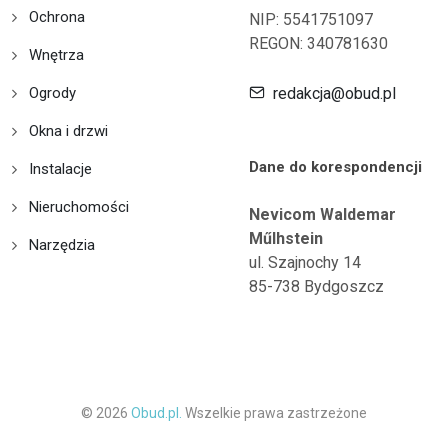
Ochrona
NIP: 5541751097
REGON: 340781630
Wnętrza
Ogrody
redakcja@obud.pl
Okna i drzwi
Dane do korespondencji
Instalacje
Nieruchomości
Nevicom Waldemar
Műlhstein
Narzędzia
ul. Szajnochy 14
85-738 Bydgoszcz
© 2026
Obud.pl.
Wszelkie prawa zastrzeżone