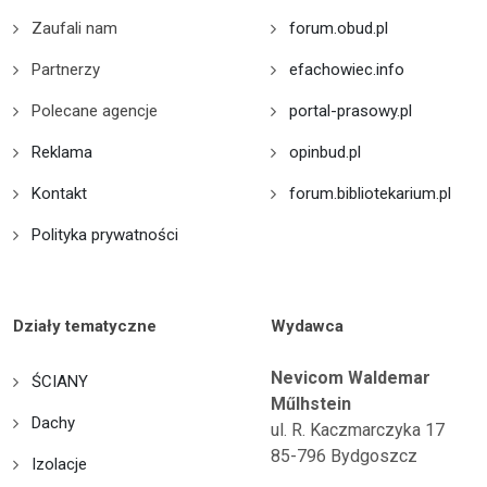
Zaufali nam
forum.obud.pl
Partnerzy
efachowiec.info
Polecane agencje
portal-prasowy.pl
Reklama
opinbud.pl
Kontakt
forum.bibliotekarium.pl
Polityka prywatności
Działy tematyczne
Wydawca
Nevicom Waldemar
ŚCIANY
Műlhstein
Dachy
ul. R. Kaczmarczyka 17
85-796 Bydgoszcz
Izolacje