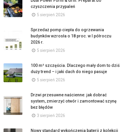
Dual Power Forni & Grill. Preparat do
czyszczenia przypaleń
5 sierpień 2026
Sprzedaż pomp ciepła do ogrzewania
budynków wzrosła o 18 proc. w I półroczu
2026 r.
5 sierpień 2026
100 m² szczęścia. Dlaczego mały dom to dziś
duży trend – i jaki dach do niego pasuje
5 sierpień 2026
Drzwi przesuwne naścienne: jak dobrać
system, zmierzyć otwór i zamontować szynę
bez błędów
3 sierpień 2026
Nowy standard wykończenia baterii z kolekcji