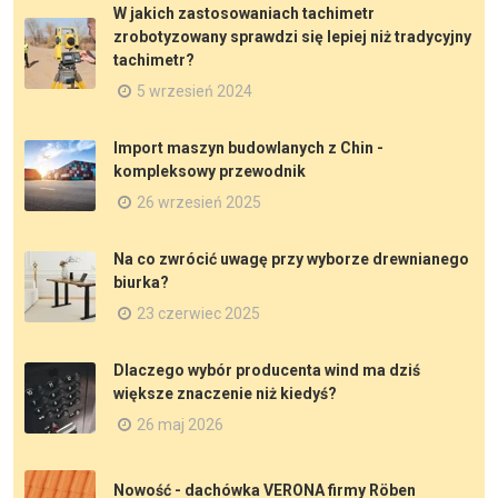
W jakich zastosowaniach tachimetr
zrobotyzowany sprawdzi się lepiej niż tradycyjny
tachimetr?
5 wrzesień 2024
Import maszyn budowlanych z Chin -
kompleksowy przewodnik
26 wrzesień 2025
Na co zwrócić uwagę przy wyborze drewnianego
biurka?
23 czerwiec 2025
Dlaczego wybór producenta wind ma dziś
większe znaczenie niż kiedyś?
26 maj 2026
Nowość - dachówka VERONA firmy Röben