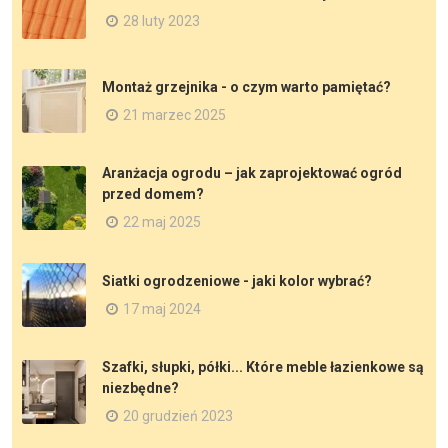
28 luty 2023
Montaż grzejnika - o czym warto pamiętać?
21 marzec 2025
Aranżacja ogrodu – jak zaprojektować ogród
przed domem?
22 maj 2025
Siatki ogrodzeniowe - jaki kolor wybrać?
17 maj 2024
Szafki, słupki, półki... Które meble łazienkowe są
niezbędne?
20 grudzień 2023