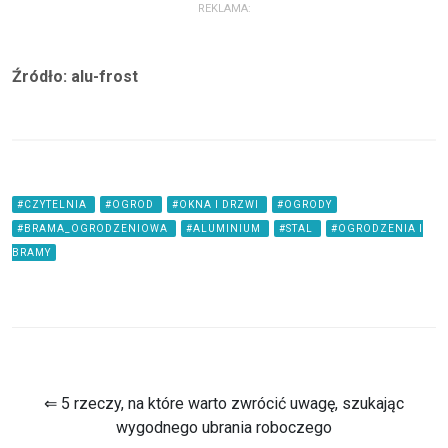
REKLAMA:
Źródło: alu-frost
#CZYTELNIA
#OGROD
#OKNA I DRZWI
#OGRODY
#BRAMA_OGRODZENIOWA
#ALUMINIUM
#STAL
#OGRODZENIA I
BRAMY
⇐ 5 rzeczy, na które warto zwrócić uwagę, szukając
wygodnego ubrania roboczego