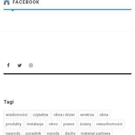
FACEBOOK
Tagi
wiadomości
czytelnia
okna i drzwi
wnetrza
okna
produkty
instalacje
okno
prawo
ściany
nieruchomości
nagrody
poradnik
ogrody
dachy
materiał partnera