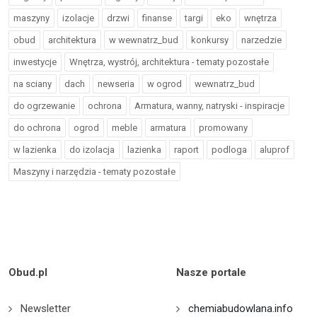
maszyny
izolacje
drzwi
finanse
targi
eko
wnętrza
obud
architektura
w wewnatrz_bud
konkursy
narzedzie
inwestycje
Wnętrza, wystrój, architektura - tematy pozostałe
na sciany
dach
newseria
w ogrod
wewnatrz_bud
do ogrzewanie
ochrona
Armatura, wanny, natryski - inspiracje
do ochrona
ogrod
meble
armatura
promowany
w lazienka
do izolacja
lazienka
raport
podloga
aluprof
Maszyny i narzędzia - tematy pozostałe
Obud.pl
Nasze portale
Newsletter
chemiabudowlana.info