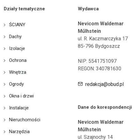
Działy tematyczne
Wydawca
Nevicom Waldemar
ŚCIANY
Műlhstein
Dachy
ul. R. Kaczmarczyka 17
85-796 Bydgoszcz
Izolacje
Ochrona
NIP: 5541751097
REGON: 340781630
Wnętrza
Ogrody
redakcja@obud.pl
Okna i drzwi
Dane do korespondencji
Instalacje
Nieruchomości
Nevicom Waldemar
Műlhstein
Narzędzia
ul. Szajnochy 14