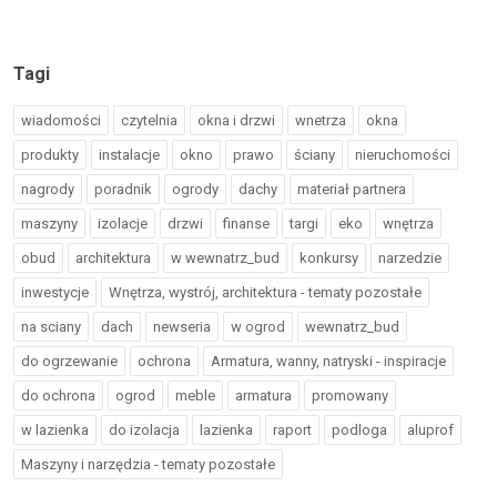
Tagi
wiadomości
czytelnia
okna i drzwi
wnetrza
okna
produkty
instalacje
okno
prawo
ściany
nieruchomości
nagrody
poradnik
ogrody
dachy
materiał partnera
maszyny
izolacje
drzwi
finanse
targi
eko
wnętrza
obud
architektura
w wewnatrz_bud
konkursy
narzedzie
inwestycje
Wnętrza, wystrój, architektura - tematy pozostałe
na sciany
dach
newseria
w ogrod
wewnatrz_bud
do ogrzewanie
ochrona
Armatura, wanny, natryski - inspiracje
do ochrona
ogrod
meble
armatura
promowany
w lazienka
do izolacja
lazienka
raport
podloga
aluprof
Maszyny i narzędzia - tematy pozostałe