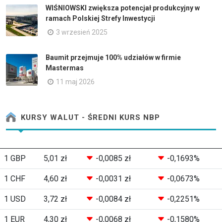
WIŚNIOWSKI zwiększa potencjał produkcyjny w
ramach Polskiej Strefy Inwestycji
3 wrzesień 2025
Baumit przejmuje 100% udziałów w firmie
Mastermas
11 maj 2026
KURSY WALUT - ŚREDNI KURS NBP
1 GBP
5,01 zł
-0,0085 zł
-0,1693%
1 CHF
4,60 zł
-0,0031 zł
-0,0673%
1 USD
3,72 zł
-0,0084 zł
-0,2251%
1 EUR
4,30 zł
-0,0068 zł
-0,1580%