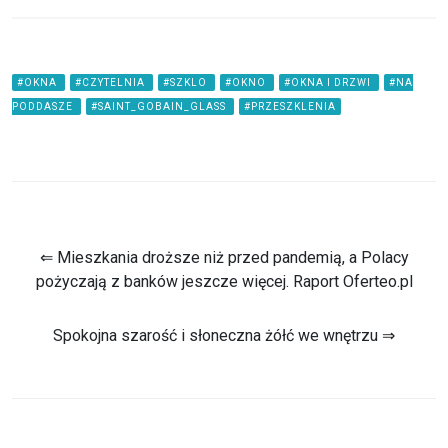
#OKNA
#CZYTELNIA
#SZKLO
#OKNO
#OKNA I DRZWI
#NA
PODDASZE
#SAINT_GOBAIN_GLASS
#PRZESZKLENIA
⇐ Mieszkania droższe niż przed pandemią, a Polacy
pożyczają z banków jeszcze więcej. Raport Oferteo.pl
Spokojna szarość i słoneczna żółć we wnętrzu ⇒