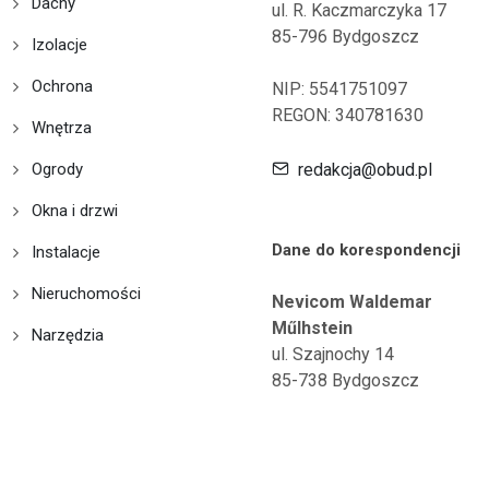
Dachy
ul. R. Kaczmarczyka 17
85-796 Bydgoszcz
Izolacje
Ochrona
NIP: 5541751097
REGON: 340781630
Wnętrza
Ogrody
redakcja@obud.pl
Okna i drzwi
Dane do korespondencji
Instalacje
Nieruchomości
Nevicom Waldemar
Műlhstein
Narzędzia
ul. Szajnochy 14
85-738 Bydgoszcz