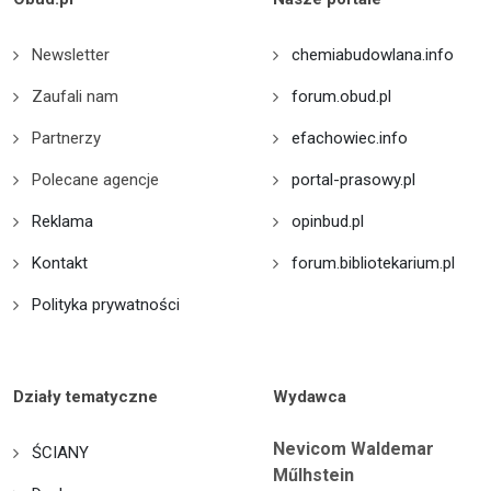
Newsletter
chemiabudowlana.info
Zaufali nam
forum.obud.pl
Partnerzy
efachowiec.info
Polecane agencje
portal-prasowy.pl
Reklama
opinbud.pl
Kontakt
forum.bibliotekarium.pl
Polityka prywatności
Działy tematyczne
Wydawca
Nevicom Waldemar
ŚCIANY
Műlhstein