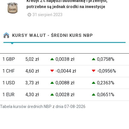
Kredyt 2% napędzi budowlankę i przemysł,
potrzebne są jednak środki na inwestycje
31 sierpień 2023
KURSY WALUT - ŚREDNI KURS NBP
1 GBP
5,02 zł
0,0038 zł
0,0758%
1 CHF
4,60 zł
-0,0044 zł
-0,0956%
1 USD
3,73 zł
0,0088 zł
0,2363%
1 EUR
4,30 zł
0,0028 zł
0,0651%
Tabela kursów średnich NBP z dnia 07-08-2026