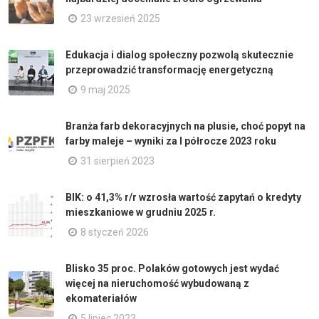
23 wrzesień 2025
Edukacja i dialog społeczny pozwolą skutecznie
przeprowadzić transformację energetyczną
9 maj 2025
Branża farb dekoracyjnych na plusie, choć popyt na
farby maleje – wyniki za I półrocze 2023 roku
31 sierpień 2023
BIK: o 41,3% r/r wzrosła wartość zapytań o kredyty
mieszkaniowe w grudniu 2025 r.
8 styczeń 2026
Blisko 35 proc. Polaków gotowych jest wydać
więcej na nieruchomość wybudowaną z
ekomateriałów
5 lipiec 2023