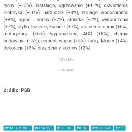
rynny (+13%), instalacje, ogrzewanie (+11%), oświetlenia,
elektryka (+10%), narzędzia (+8%), izolacje wodochronne
(+8%), ogród i hobby (+7%), stolarka (+7%), wykończenia
(+7%), płytki, łazienki, kuchnie (+7%), otoczenie domu (+6%),
motoryzacja (+6%), wyposażenie, AGD (+6%), chemia
budowlana (+5%), cement, wapno (+5%), farby, lakiery (+4%),
dekoracje (+3%) oraz ściany, kominy (+2%).
REKLAMA:
REKLAMA:
Źródło: PSB
#WIADOMOŚCI
#FINANSE
#OGROD
#DOM
#WNETRZA
#PSB