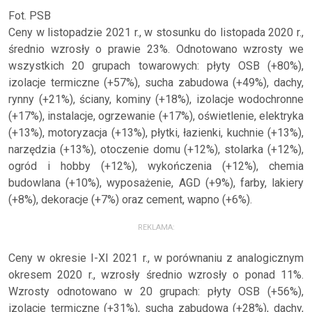
Fot. PSB
Ceny w listopadzie 2021 r., w stosunku do listopada 2020 r.,
średnio wzrosły o prawie 23%. Odnotowano wzrosty we
wszystkich 20 grupach towarowych: płyty OSB (+80%),
izolacje termiczne (+57%), sucha zabudowa (+49%), dachy,
rynny (+21%), ściany, kominy (+18%), izolacje wodochronne
(+17%), instalacje, ogrzewanie (+17%), oświetlenie, elektryka
(+13%), motoryzacja (+13%), płytki, łazienki, kuchnie (+13%),
narzędzia (+13%), otoczenie domu (+12%), stolarka (+12%),
ogród i hobby (+12%), wykończenia (+12%), chemia
budowlana (+10%), wyposażenie, AGD (+9%), farby, lakiery
(+8%), dekoracje (+7%) oraz cement, wapno (+6%).
REKLAMA:
Ceny w okresie I-XI 2021 r., w porównaniu z analogicznym
okresem 2020 r., wzrosły średnio wzrosły o ponad 11%.
Wzrosty odnotowano w 20 grupach: płyty OSB (+56%),
izolacje termiczne (+31%), sucha zabudowa (+28%), dachy,