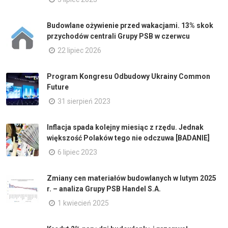
Budowlane ożywienie przed wakacjami. 13% skok
przychodów centrali Grupy PSB w czerwcu
22 lipiec 2026
Program Kongresu Odbudowy Ukrainy Common
Future
31 sierpień 2023
Inflacja spada kolejny miesiąc z rzędu. Jednak
większość Polaków tego nie odczuwa [BADANIE]
6 lipiec 2023
Zmiany cen materiałów budowlanych w lutym 2025
r. – analiza Grupy PSB Handel S.A.
1 kwiecień 2025