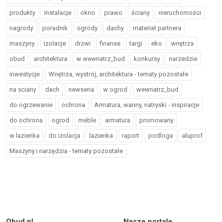
produkty
instalacje
okno
prawo
ściany
nieruchomości
nagrody
poradnik
ogrody
dachy
materiał partnera
maszyny
izolacje
drzwi
finanse
targi
eko
wnętrza
obud
architektura
w wewnatrz_bud
konkursy
narzedzie
inwestycje
Wnętrza, wystrój, architektura - tematy pozostałe
na sciany
dach
newseria
w ogrod
wewnatrz_bud
do ogrzewanie
ochrona
Armatura, wanny, natryski - inspiracje
do ochrona
ogrod
meble
armatura
promowany
w lazienka
do izolacja
lazienka
raport
podloga
aluprof
Maszyny i narzędzia - tematy pozostałe
Obud.pl
Nasze portale