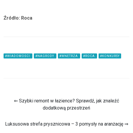
Źródło: Roca
#WIADOMOŚCI
#NAGRODY
#WNETRZA
#ROCA
#KONKURSY
⇐ Szybki remont w łazience? Sprawdź, jak znaleźć
dodatkową przestrzeń
Luksusowa strefa prysznicowa – 3 pomysły na aranżację ⇒