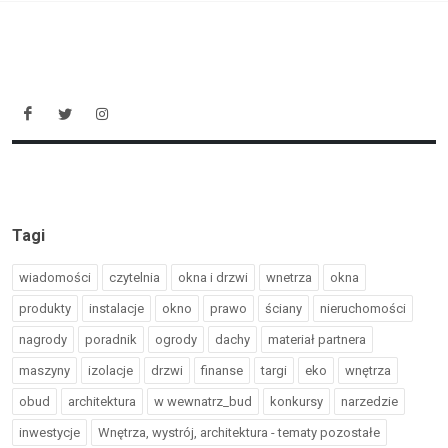
Tagi
wiadomości
czytelnia
okna i drzwi
wnetrza
okna
produkty
instalacje
okno
prawo
ściany
nieruchomości
nagrody
poradnik
ogrody
dachy
materiał partnera
maszyny
izolacje
drzwi
finanse
targi
eko
wnętrza
obud
architektura
w wewnatrz_bud
konkursy
narzedzie
inwestycje
Wnętrza, wystrój, architektura - tematy pozostałe