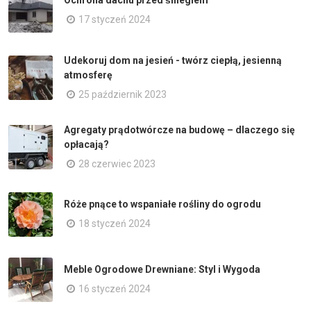
Ochrona dachu przed śniegiem
17 styczeń 2024
Udekoruj dom na jesień - twórz ciepłą, jesienną
atmosferę
25 październik 2023
Agregaty prądotwórcze na budowę – dlaczego się
opłacają?
28 czerwiec 2023
Róże pnące to wspaniałe rośliny do ogrodu
18 styczeń 2024
Meble Ogrodowe Drewniane: Styl i Wygoda
16 styczeń 2024