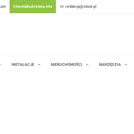
rum
ChemiaBudowlana.info
redakcja@obud.pl
INSTALACJE
NIERUCHOMOŚCI
NARZĘDZIA