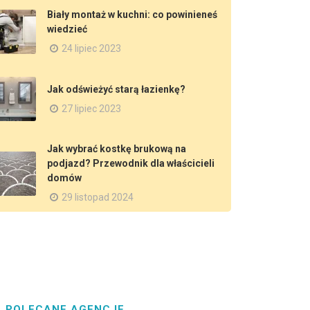
Biały montaż w kuchni: co powinieneś
wiedzieć
24 lipiec 2023
Jak odświeżyć starą łazienkę?
27 lipiec 2023
Jak wybrać kostkę brukową na
podjazd? Przewodnik dla właścicieli
domów
29 listopad 2024
POLECANE AGENCJE