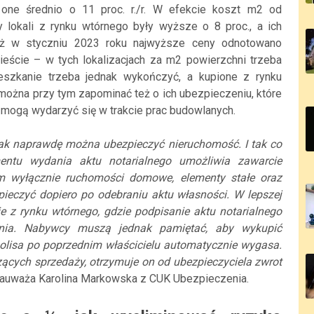
 one średnio o 11 proc. r./r. W efekcie koszt m2 od
y lokali z rynku wtórnego były wyższe o 8 proc., a ich
 Już w styczniu 2023 roku najwyższe ceny odnotowano
ieście – w tych lokalizacjach za m2 powierzchni trzeba
ieszkanie trzeba jednak wykończyć, a kupione z rynku
ożna przy tym zapominać też o ich ubezpieczeniu, które
e mogą wydarzyć się w trakcie prac budowlanych.
tak naprawdę można ubezpieczyć nieruchomość. I tak co
tu wydania aktu notarialnego umożliwia zawarcie
m wyłącznie ruchomości domowe, elementy stałe oraz
ieczyć dopiero po odebraniu aktu własności. W lepszej
ie z rynku wtórnego, gdzie podpisanie aktu notarialnego
ania. Nabywcy muszą jednak pamiętać, aby wykupić
polisa po poprzednim właścicielu automatycznie wygasa.
ących sprzedaży, otrzymuje on od ubezpieczyciela zwrot
auważa Karolina Markowska z CUK Ubezpieczenia.