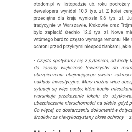
otodom.pl w listopadzie ub. roku podrożały
dewelopera wyniósł 10,3 tys. zł. Z kolei cen
przeciętna dla kraju wyniosła 9,6 tys. zł.
tradycyjnie w Warszawie, Krakowie oraz Trójm
było zapłacić średnio 12,6 tys. zł. Nowe m
wtórnego bardzo często wymaga remontu. Nie m
ochroni przed przykrymi niespodziankami, jaki
-
Często spotykamy się z pytaniem, od kiedy 
do zasady większość towarzystw do momen
ubezpieczenia obejmującego swoim zakrese
nakłady inwestycyjne. Mury można więc ubezp
sytuacji są więc osoby, które kupiły mieszkan
warunkuje przekazanie lokalu do użytkow
ubezpieczenie nieruchomości na siebie, gdyż 
Co więcej, po dostarczeniu dokumentów dotycz
środków za niewykorzystany okres ochrony
– z