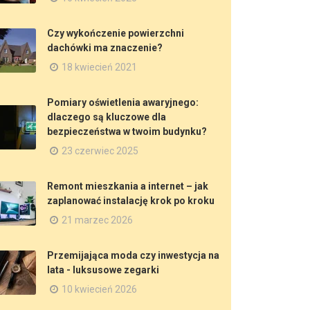
Czy wykończenie powierzchni
dachówki ma znaczenie?
18 kwiecień 2021
Pomiary oświetlenia awaryjnego:
dlaczego są kluczowe dla
bezpieczeństwa w twoim budynku?
23 czerwiec 2025
Remont mieszkania a internet – jak
zaplanować instalację krok po kroku
21 marzec 2026
Przemijająca moda czy inwestycja na
lata - luksusowe zegarki
10 kwiecień 2026