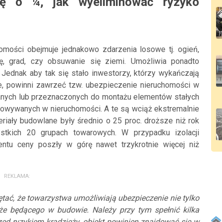
rę o ¼, jak wyeliminować ryzyko
mości obejmuje jednakowo zdarzenia losowe tj. ogień,
zję, grad, czy obsuwanie się ziemi. Umożliwia ponadto
 Jednak aby tak się stało inwestorzy, którzy wykańczają
, powinni zawrzeć tzw. ubezpieczenie nieruchomości w
anych lub przeznaczonych do montażu elementów stałych
howywanych w nieruchomości. A te są wciąż ekstremalnie
riały budowlane były średnio o 25 proc. droższe niż rok
tkich 20 grupach towarowych. W przypadku izolacji
ntu ceny poszły w górę nawet trzykrotnie więcej niż
REKLAMA:
tać, że towarzystwa umożliwiają ubezpieczenie nie tylko
że będącego w budowie. Należy przy tym spełnić kilka
d ryzykiem kradzieży, obiekt powinien znajdować się w