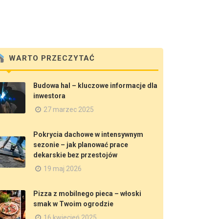
WARTO PRZECZYTAĆ
Budowa hal – kluczowe informacje dla
inwestora
27 marzec 2025
Pokrycia dachowe w intensywnym
sezonie – jak planować prace
dekarskie bez przestojów
19 maj 2026
Pizza z mobilnego pieca – włoski
smak w Twoim ogrodzie
16 kwiecień 2025