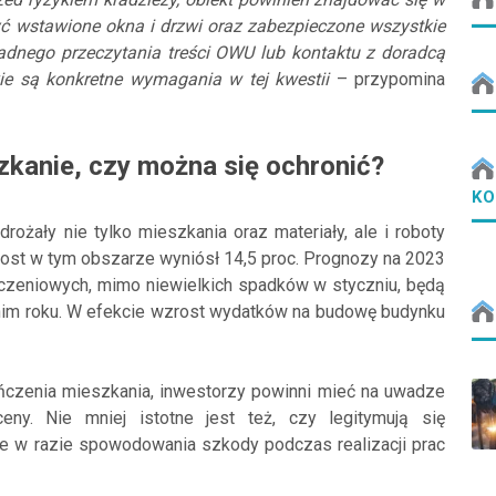
 wstawione okna i drzwi oraz zabezpieczone wszystkie
dnego przeczytania treści OWU lub kontaktu z doradcą
ie są konkretne wymagania w tej kwestii
– przypomina
anie, czy można się ochronić?
KO
rożały nie tylko mieszkania oraz materiały, ale i roboty
rost w tym obszarze wyniósł 14,5 proc. Prognozy na 2023
czeniowych, mimo niewielkich spadków w styczniu, będą
ednim roku. W efekcie wzrost wydatków na budowę budynku
czenia mieszkania, inwestorzy powinni mieć na uwadze
ceny. Nie mniej istotne jest też, czy legitymują się
 w razie spowodowania szkody podczas realizacji prac