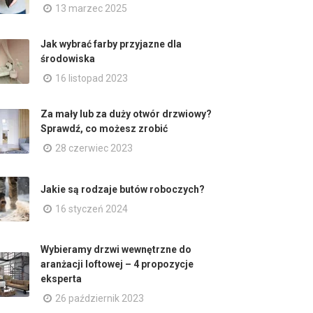
13 marzec 2025
Jak wybrać farby przyjazne dla
środowiska
16 listopad 2023
Za mały lub za duży otwór drzwiowy?
Sprawdź, co możesz zrobić
28 czerwiec 2023
Jakie są rodzaje butów roboczych?
16 styczeń 2024
Wybieramy drzwi wewnętrzne do
aranżacji loftowej – 4 propozycje
eksperta
26 październik 2023