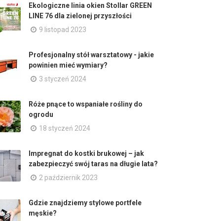
Ekologiczne linia okien Stollar GREEN
LINE 76 dla zielonej przyszłości
9 listopad 2023
Profesjonalny stół warsztatowy - jakie
powinien mieć wymiary?
3 styczeń 2024
Róże pnące to wspaniałe rośliny do
ogrodu
18 styczeń 2024
Impregnat do kostki brukowej – jak
zabezpieczyć swój taras na długie lata?
2 październik 2023
Gdzie znajdziemy stylowe portfele
męskie?