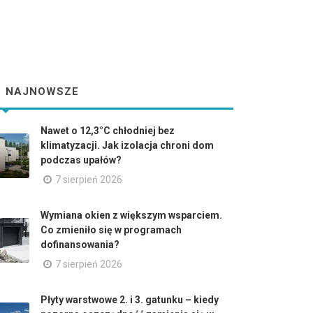
NAJNOWSZE
Nawet o 12,3°C chłodniej bez
klimatyzacji. Jak izolacja chroni dom
podczas upałów?
7 sierpień 2026
Wymiana okien z większym wsparciem.
Co zmieniło się w programach
dofinansowania?
7 sierpień 2026
Płyty warstwowe 2. i 3. gatunku – kiedy