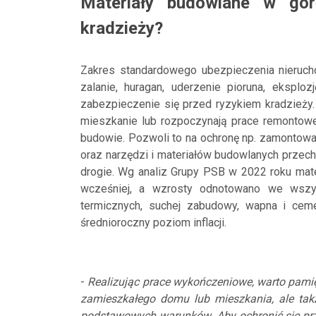
Materiały budowlane w gó
kradzieży?
Zakres standardowego ubezpieczenia nierucho
zalanie, huragan, uderzenie pioruna, eksplo
zabezpieczenie się przed ryzykiem kradzieży.
mieszkanie lub rozpoczynają prace remontowe
budowie. Pozwoli to na ochronę np. zamontow
oraz narzędzi i materiałów budowlanych przec
drogie. Wg analiz Grupy PSB w 2022 roku mate
wcześniej, a wzrosty odnotowano we wszys
termicznych, suchej zabudowy, wapna i ceme
średnioroczny poziom inflacji.
-
Realizując prace wykończeniowe, warto pamię
zamieszkałego domu lub mieszkania, ale tak
podstawowych warunków. Aby ochronić się prze