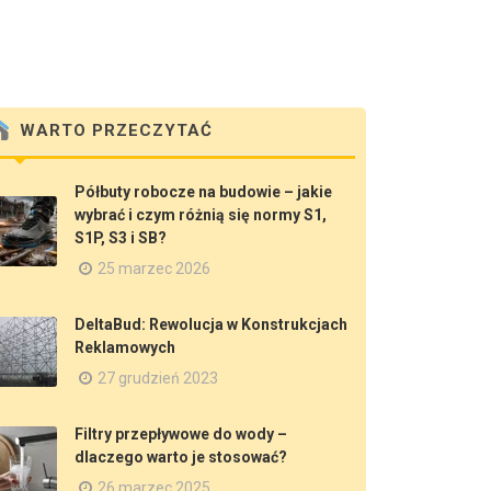
WARTO PRZECZYTAĆ
Półbuty robocze na budowie – jakie
wybrać i czym różnią się normy S1,
S1P, S3 i SB?
25 marzec 2026
DeltaBud: Rewolucja w Konstrukcjach
Reklamowych
27 grudzień 2023
Filtry przepływowe do wody –
dlaczego warto je stosować?
26 marzec 2025