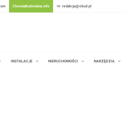
rum
ChemiaBudowlana.info
redakcja@obud.pl
INSTALACJE
NIERUCHOMOŚCI
NARZĘDZIA