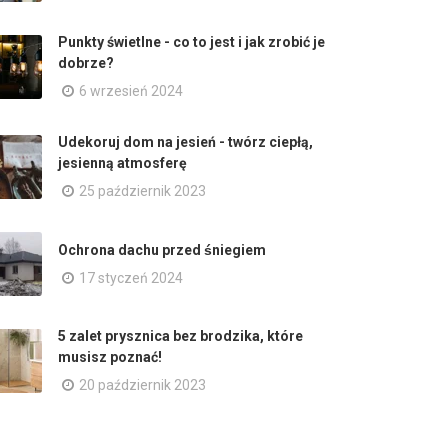
Punkty świetlne - co to jest i jak zrobić je
dobrze?
6 wrzesień 2024
Udekoruj dom na jesień - twórz ciepłą,
jesienną atmosferę
25 październik 2023
Ochrona dachu przed śniegiem
17 styczeń 2024
5 zalet prysznica bez brodzika, które
musisz poznać!
20 październik 2023