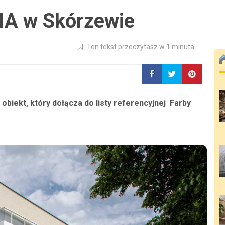
A w Skórzewie
Ten tekst przeczytasz w 1 minuta
biekt, który dołącza do listy referencyjnej Farby