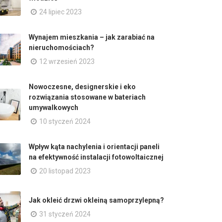
24 lipiec 2023
Wynajem mieszkania – jak zarabiać na
nieruchomościach?
12 wrzesień 2023
Nowoczesne, designerskie i eko
rozwiązania stosowane w bateriach
umywalkowych
10 styczeń 2024
Wpływ kąta nachylenia i orientacji paneli
na efektywność instalacji fotowoltaicznej
20 listopad 2023
Jak okleić drzwi okleiną samoprzylepną?
31 styczeń 2024