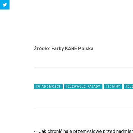
Źródło: Farby KABE Polska
#WIADOMOŚCI
#ELEWACJE, FASADY
#ŚCIANY
#EL
⇐ Jak chronić hale przemysłowe przed nadmi