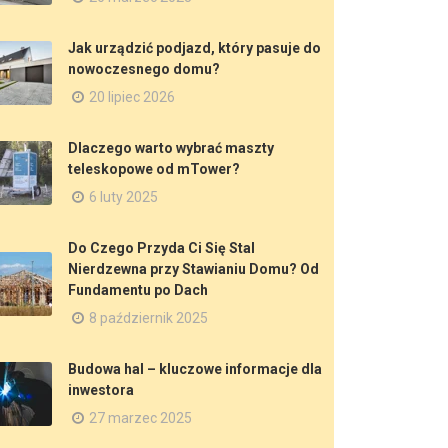
Jak urządzić podjazd, który pasuje do
nowoczesnego domu?
20 lipiec 2026
Dlaczego warto wybrać maszty
teleskopowe od mTower?
6 luty 2025
Do Czego Przyda Ci Się Stal
Nierdzewna przy Stawianiu Domu? Od
Fundamentu po Dach
8 październik 2025
Budowa hal – kluczowe informacje dla
inwestora
27 marzec 2025