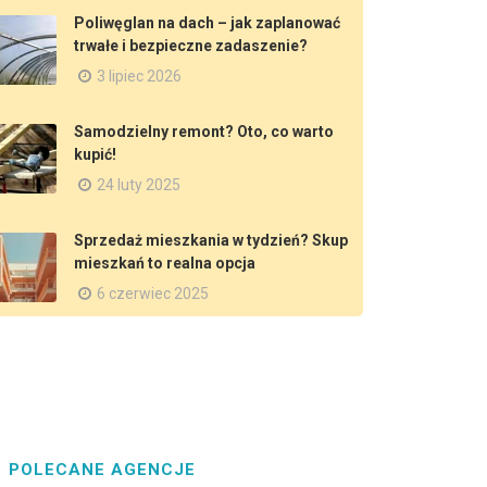
Poliwęglan na dach – jak zaplanować
trwałe i bezpieczne zadaszenie?
3 lipiec 2026
Samodzielny remont? Oto, co warto
kupić!
24 luty 2025
Sprzedaż mieszkania w tydzień? Skup
mieszkań to realna opcja
6 czerwiec 2025
POLECANE AGENCJE