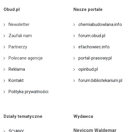
Obud.pl
Nasze portale
Newsletter
chemiabudowlana.info
Zaufali nam
forum.obud.pl
Partnerzy
efachowiec.info
Polecane agencje
portal-prasowy.pl
Reklama
opinbud.pl
Kontakt
forum.bibliotekarium.pl
Polityka prywatności
Działy tematyczne
Wydawca
Nevicom Waldemar
ŚCIANY