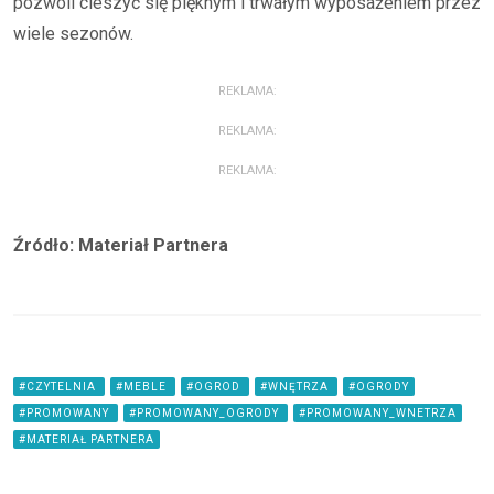
pozwoli cieszyć się pięknym i trwałym wyposażeniem przez
wiele sezonów.
REKLAMA:
REKLAMA:
REKLAMA:
Źródło: Materiał Partnera
#CZYTELNIA
#MEBLE
#OGROD
#WNĘTRZA
#OGRODY
#PROMOWANY
#PROMOWANY_OGRODY
#PROMOWANY_WNETRZA
#MATERIAŁ PARTNERA