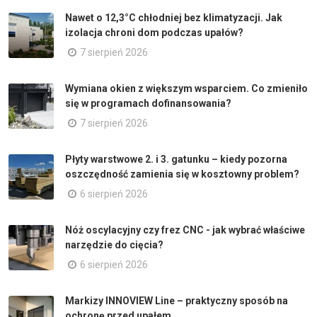
Nawet o 12,3°C chłodniej bez klimatyzacji. Jak
izolacja chroni dom podczas upałów?
7 sierpień 2026
Wymiana okien z większym wsparciem. Co zmieniło
się w programach dofinansowania?
7 sierpień 2026
Płyty warstwowe 2. i 3. gatunku – kiedy pozorna
oszczędność zamienia się w kosztowny problem?
6 sierpień 2026
Nóż oscylacyjny czy frez CNC - jak wybrać właściwe
narzędzie do cięcia?
6 sierpień 2026
Markizy INNOVIEW Line – praktyczny sposób na
ochronę przed upałem