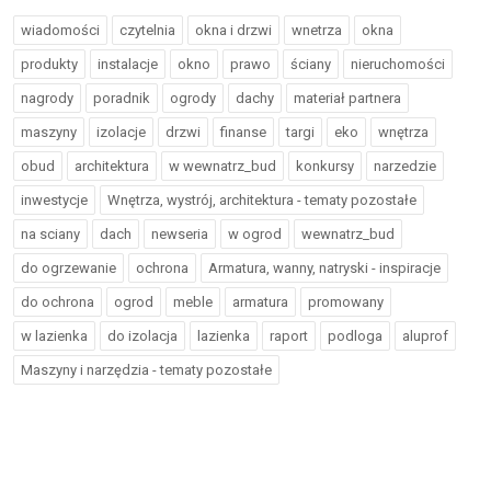
wiadomości
czytelnia
okna i drzwi
wnetrza
okna
produkty
instalacje
okno
prawo
ściany
nieruchomości
nagrody
poradnik
ogrody
dachy
materiał partnera
maszyny
izolacje
drzwi
finanse
targi
eko
wnętrza
obud
architektura
w wewnatrz_bud
konkursy
narzedzie
inwestycje
Wnętrza, wystrój, architektura - tematy pozostałe
na sciany
dach
newseria
w ogrod
wewnatrz_bud
do ogrzewanie
ochrona
Armatura, wanny, natryski - inspiracje
do ochrona
ogrod
meble
armatura
promowany
w lazienka
do izolacja
lazienka
raport
podloga
aluprof
Maszyny i narzędzia - tematy pozostałe