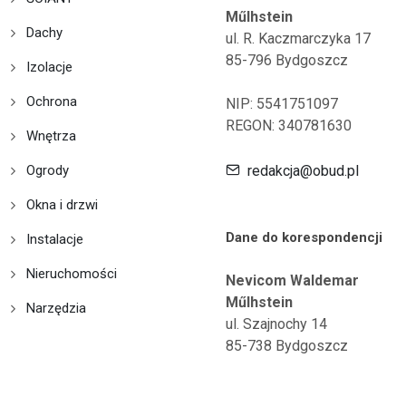
Műlhstein
Dachy
ul. R. Kaczmarczyka 17
85-796 Bydgoszcz
Izolacje
Ochrona
NIP: 5541751097
REGON: 340781630
Wnętrza
Ogrody
redakcja@obud.pl
Okna i drzwi
Dane do korespondencji
Instalacje
Nieruchomości
Nevicom Waldemar
Műlhstein
Narzędzia
ul. Szajnochy 14
85-738 Bydgoszcz