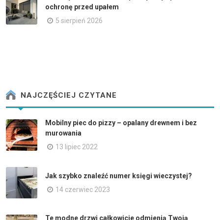
ochronę przed upałem
5 sierpień 2026
NAJCZĘŚCIEJ CZYTANE
Mobilny piec do pizzy – opalany drewnem i bez
murowania
13 lipiec 2022
Jak szybko znaleźć numer księgi wieczystej?
14 czerwiec 2023
Te modne drzwi całkowicie odmienią Twoją