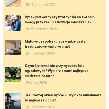
13 grudzień 2024
Rynek pierwotny czy wtórny? Na co zwrócić
uwagę przy zakupie nowego mieszkania?
22 czerwiec 2026
Matowe czy połyskujące – jakie szafy
trzydrzwiowe warto wybrać?
1 czerwiec 2026
Czym kierować się przy wyborze foteli
ogrodowych? Wybierz z nami najlepsze
siedzenie na taras
6 maj 2025
Jaki rodzaj okien wybrać? Czy okna aluminiowe
to najlepsza opcja?
19 marzec 2025