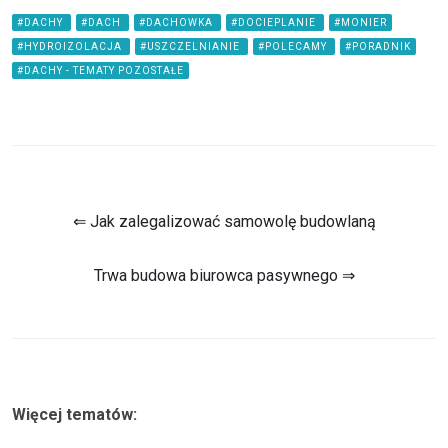
#DACHY
#DACH
#DACHOWKA
#DOCIEPLANIE
#MONIER
#HYDROIZOLACJA
#USZCZELNIANIE
#POLECAMY
#PORADNIK
#DACHY - TEMATY POZOSTAŁE
⇐ Jak zalegalizować samowolę budowlaną
Trwa budowa biurowca pasywnego ⇒
Więcej tematów: