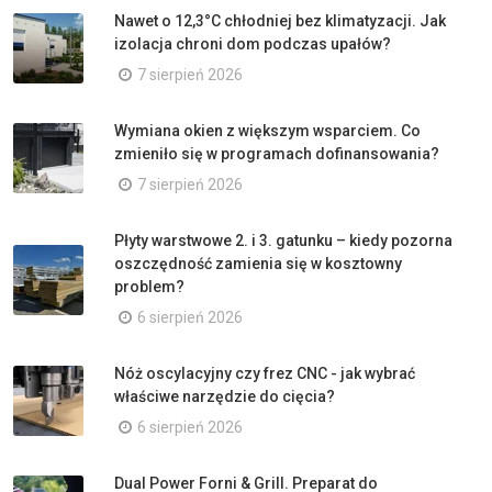
Nawet o 12,3°C chłodniej bez klimatyzacji. Jak
izolacja chroni dom podczas upałów?
7 sierpień 2026
Wymiana okien z większym wsparciem. Co
zmieniło się w programach dofinansowania?
7 sierpień 2026
Płyty warstwowe 2. i 3. gatunku – kiedy pozorna
oszczędność zamienia się w kosztowny
problem?
6 sierpień 2026
Nóż oscylacyjny czy frez CNC - jak wybrać
właściwe narzędzie do cięcia?
6 sierpień 2026
Dual Power Forni & Grill. Preparat do