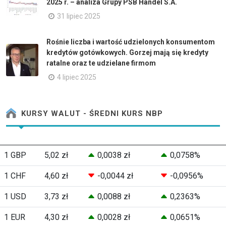
2025 r. – analiza Grupy PSB Handel S.A.
31 lipiec 2025
Rośnie liczba i wartość udzielonych konsumentom
kredytów gotówkowych. Gorzej mają się kredyty
ratalne oraz te udzielane firmom
4 lipiec 2025
KURSY WALUT - ŚREDNI KURS NBP
1 GBP
5,02 zł
0,0038 zł
0,0758%
1 CHF
4,60 zł
-0,0044 zł
-0,0956%
1 USD
3,73 zł
0,0088 zł
0,2363%
1 EUR
4,30 zł
0,0028 zł
0,0651%