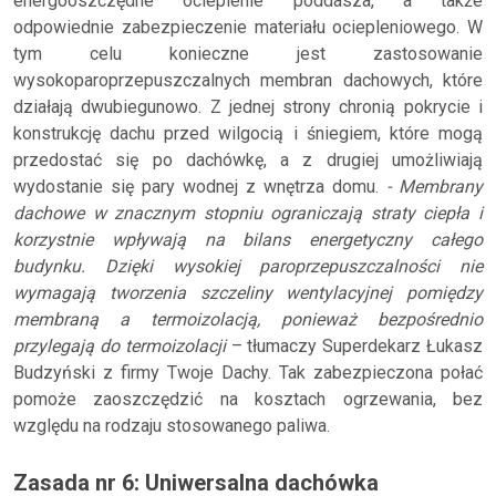
energooszczędne ocieplenie poddasza, a także
odpowiednie zabezpieczenie materiału ociepleniowego. W
tym celu konieczne jest zastosowanie
wysokoparoprzepuszczalnych membran dachowych, które
działają dwubiegunowo. Z jednej strony chronią pokrycie i
konstrukcję dachu przed wilgocią i śniegiem, które mogą
przedostać się po dachówkę, a z drugiej umożliwiają
wydostanie się pary wodnej z wnętrza domu.
- Membrany
dachowe w znacznym stopniu ograniczają straty ciepła i
korzystnie wpływają na bilans energetyczny całego
budynku. Dzięki wysokiej paroprzepuszczalności nie
wymagają tworzenia szczeliny wentylacyjnej pomiędzy
membraną a termoizolacją, ponieważ bezpośrednio
przylegają do termoizolacji
– tłumaczy Superdekarz Łukasz
Budzyński z firmy Twoje Dachy. Tak zabezpieczona połać
pomoże zaoszczędzić na kosztach ogrzewania, bez
względu na rodzaju stosowanego paliwa.
Zasada nr 6: Uniwersalna dachówka