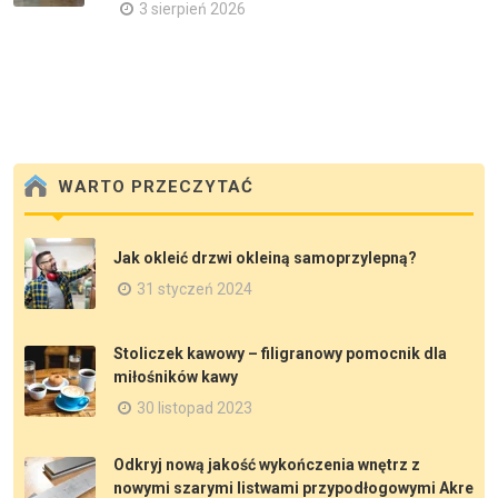
3 sierpień 2026
WARTO PRZECZYTAĆ
Jak okleić drzwi okleiną samoprzylepną?
31 styczeń 2024
Stoliczek kawowy – filigranowy pomocnik dla
miłośników kawy
30 listopad 2023
Odkryj nową jakość wykończenia wnętrz z
nowymi szarymi listwami przypodłogowymi Akre