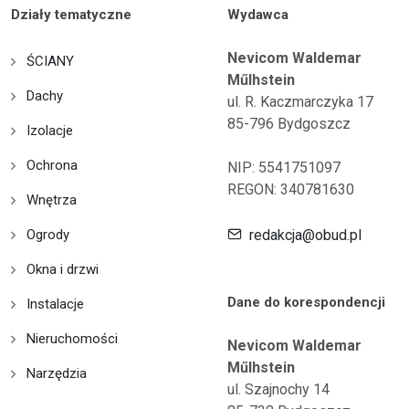
Działy tematyczne
Wydawca
Nevicom Waldemar
ŚCIANY
Műlhstein
Dachy
ul. R. Kaczmarczyka 17
85-796 Bydgoszcz
Izolacje
Ochrona
NIP: 5541751097
REGON: 340781630
Wnętrza
Ogrody
redakcja@obud.pl
Okna i drzwi
Dane do korespondencji
Instalacje
Nieruchomości
Nevicom Waldemar
Műlhstein
Narzędzia
ul. Szajnochy 14