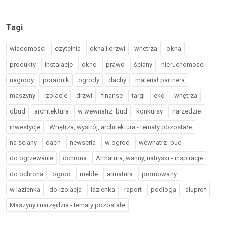
Tagi
wiadomości
czytelnia
okna i drzwi
wnetrza
okna
produkty
instalacje
okno
prawo
ściany
nieruchomości
nagrody
poradnik
ogrody
dachy
materiał partnera
maszyny
izolacje
drzwi
finanse
targi
eko
wnętrza
obud
architektura
w wewnatrz_bud
konkursy
narzedzie
inwestycje
Wnętrza, wystrój, architektura - tematy pozostałe
na sciany
dach
newseria
w ogrod
wewnatrz_bud
do ogrzewanie
ochrona
Armatura, wanny, natryski - inspiracje
do ochrona
ogrod
meble
armatura
promowany
w lazienka
do izolacja
lazienka
raport
podloga
aluprof
Maszyny i narzędzia - tematy pozostałe