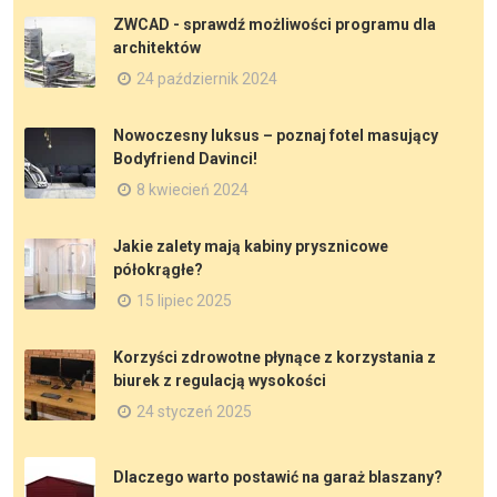
ZWCAD - sprawdź możliwości programu dla
architektów
24 październik 2024
Nowoczesny luksus – poznaj fotel masujący
Bodyfriend Davinci!
8 kwiecień 2024
Jakie zalety mają kabiny prysznicowe
półokrągłe?
15 lipiec 2025
Korzyści zdrowotne płynące z korzystania z
biurek z regulacją wysokości
24 styczeń 2025
Dlaczego warto postawić na garaż blaszany?