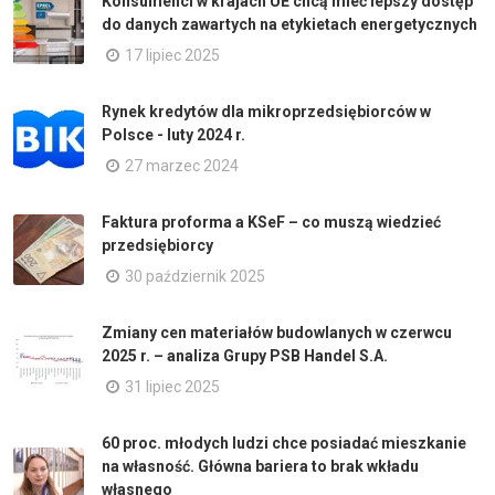
Konsumenci w krajach UE chcą mieć lepszy dostęp
do danych zawartych na etykietach energetycznych
17 lipiec 2025
Rynek kredytów dla mikroprzedsiębiorców w
Polsce - luty 2024 r.
27 marzec 2024
Faktura proforma a KSeF – co muszą wiedzieć
przedsiębiorcy
30 październik 2025
Zmiany cen materiałów budowlanych w czerwcu
2025 r. – analiza Grupy PSB Handel S.A.
31 lipiec 2025
60 proc. młodych ludzi chce posiadać mieszkanie
na własność. Główna bariera to brak wkładu
własnego