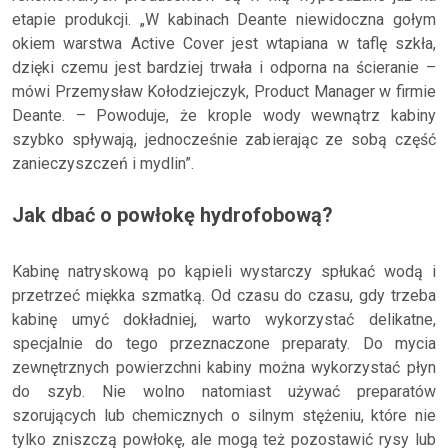
etapie produkcji. „W kabinach Deante niewidoczna gołym
okiem warstwa Active Cover jest wtapiana w taflę szkła,
dzięki czemu jest bardziej trwała i odporna na ścieranie –
mówi Przemysław Kołodziejczyk, Product Manager w firmie
Deante. – Powoduje, że krople wody wewnątrz kabiny
szybko spływają, jednocześnie zabierając ze sobą część
zanieczyszczeń i mydlin”.
Jak dbać o powłokę hydrofobową?
Kabinę natryskową po kąpieli wystarczy spłukać wodą i
przetrzeć miękka szmatką. Od czasu do czasu, gdy trzeba
kabinę umyć dokładniej, warto wykorzystać delikatne,
specjalnie do tego przeznaczone preparaty. Do mycia
zewnętrznych powierzchni kabiny można wykorzystać płyn
do szyb. Nie wolno natomiast używać preparatów
szorujących lub chemicznych o silnym stężeniu, które nie
tylko zniszczą powłokę, ale mogą też pozostawić rysy lub