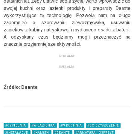
ostatnich lat. Żeby ułatwić sobie życie, warto wprowadzić do
swojej kuchni oraz łazienki produkty i preparaty Deante
wykorzystujące tę technologię. Pozwolą nam na długo
zapomnieć o szorowaniu zlewozmywaka, usuwaniu
zacieków z kabiny natryskowej i mydlanego osadu z baterii.
A odzyskany czas będziemy mogli przeznaczyć na
znacznie przyjemniejsze aktywności.
REKLAMA:
REKLAMA:
Źródło: Deante
#CZYTELNIA
#W LAZIENKA
#W KUCHNIA
#DO CZYSZCZENIE
#INSTALACJE
#KAMIEN
#DEANTE
#ARMATURA I OSPRZĘT