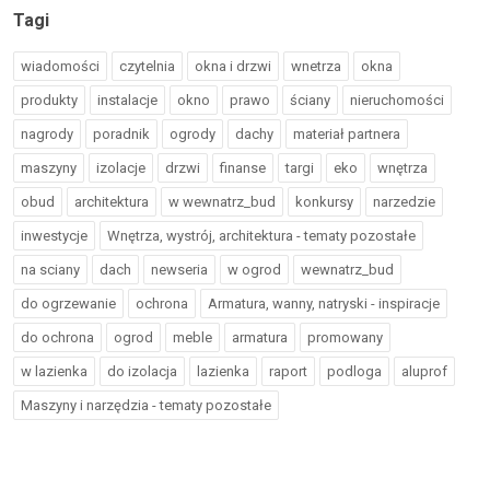
Tagi
wiadomości
czytelnia
okna i drzwi
wnetrza
okna
produkty
instalacje
okno
prawo
ściany
nieruchomości
nagrody
poradnik
ogrody
dachy
materiał partnera
maszyny
izolacje
drzwi
finanse
targi
eko
wnętrza
obud
architektura
w wewnatrz_bud
konkursy
narzedzie
inwestycje
Wnętrza, wystrój, architektura - tematy pozostałe
na sciany
dach
newseria
w ogrod
wewnatrz_bud
do ogrzewanie
ochrona
Armatura, wanny, natryski - inspiracje
do ochrona
ogrod
meble
armatura
promowany
w lazienka
do izolacja
lazienka
raport
podloga
aluprof
Maszyny i narzędzia - tematy pozostałe