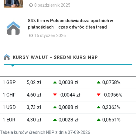
8 październik 2025
84% firm w Polsce doświadcza opóźnień w
płatnościach – czas odwrócić ten trend
15 styczeń 2026
KURSY WALUT - ŚREDNI KURS NBP
1 GBP
5,02 zł
0,0038 zł
0,0758%
1 CHF
4,60 zł
-0,0044 zł
-0,0956%
1 USD
3,73 zł
0,0088 zł
0,2363%
1 EUR
4,30 zł
0,0028 zł
0,0651%
Tabela kursów średnich NBP z dnia 07-08-2026