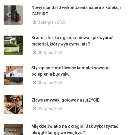
Nowy standard wykończenia baterii z kolekcji
ZAFFIRO
3 sierpień 2026
Brama i furtka ogrodzeniowa - jak wybrać
materiał, który wytrzyma lata?
30 lipiec 2026
Styropian – możliwość kompleksowego
ocieplenia budynku
30 lipiec 2026
Zlewozmywaki gotowe na (u)ŻYCIE
29 lipiec 2026
Miękkie światło na okrągło. Jak wykorzystać
okrągłe lampy we wnętrzu?