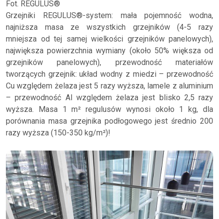
Fot. REGULUS®
Grzejniki REGULUS®-system: mała pojemność wodna,
najniższa masa ze wszystkich grzejników (4-5 razy
mniejsza od tej samej wielkości grzejników panelowych),
największa powierzchnia wymiany (około 50% większa od
grzejników panelowych), przewodność materiałów
tworzących grzejnik: układ wodny z miedzi – przewodność
Cu względem żelaza jest 5 razy wyższa, lamele z aluminium
– przewodność Al względem żelaza jest blisko 2,5 razy
wyższa. Masa 1 m² regulusów wynosi około 1 kg, dla
porównania masa grzejnika podłogowego jest średnio 200
razy wyższa (150-350 kg/m²)!