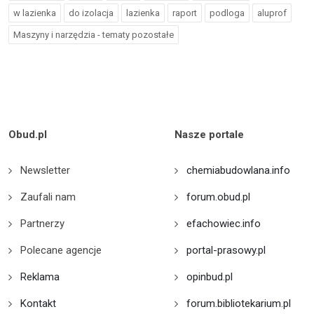
w lazienka
do izolacja
lazienka
raport
podloga
aluprof
Maszyny i narzędzia - tematy pozostałe
Obud.pl
Nasze portale
Newsletter
chemiabudowlana.info
Zaufali nam
forum.obud.pl
Partnerzy
efachowiec.info
Polecane agencje
portal-prasowy.pl
Reklama
opinbud.pl
Kontakt
forum.bibliotekarium.pl