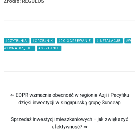
Źródło: REGULUS
#CZYTELNIA
#GRZEJNIK
#DO OGRZEWANIE
#INSTALACJE
#W
WEWNATRZ_BUD
#GRZEJNIKI
⇐ EDPR wzmacnia obecność w regionie Azji i Pacyfiku
dzięki inwestycji w singapurską grupę Sunseap
Sprzedaż inwestycji mieszkaniowych – jak zwiększyć
efektywność? ⇒