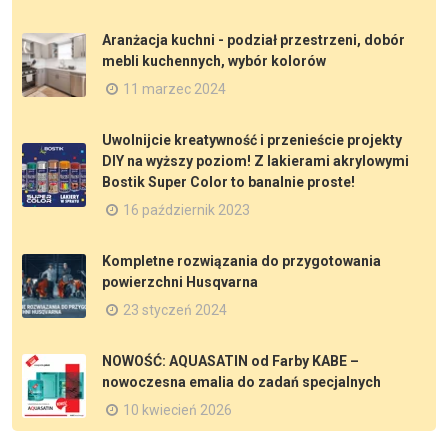
Aranżacja kuchni - podział przestrzeni, dobór
mebli kuchennych, wybór kolorów
11 marzec 2024
Uwolnijcie kreatywność i przenieście projekty
DIY na wyższy poziom! Z lakierami akrylowymi
Bostik Super Color to banalnie proste!
16 październik 2023
Kompletne rozwiązania do przygotowania
powierzchni Husqvarna
23 styczeń 2024
NOWOŚĆ: AQUASATIN od Farby KABE –
nowoczesna emalia do zadań specjalnych
10 kwiecień 2026