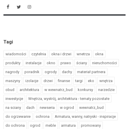
Tagi
wiadomości
czytelnia
okna i drzwi
wnetrza
okna
produkty
instalacje
okno
prawo
ściany
nieruchomości
nagrody
poradnik
ogrody
dachy
materiał partnera
maszyny
izolacje
drzwi
finanse
targi
eko
wnętrza
obud
architektura
w wewnatrz_bud
konkursy
narzedzie
inwestycje
Wnętrza, wystrój, architektura - tematy pozostałe
na sciany
dach
newseria
w ogrod
wewnatrz_bud
do ogrzewanie
ochrona
Armatura, wanny, natryski - inspiracje
do ochrona
ogrod
meble
armatura
promowany