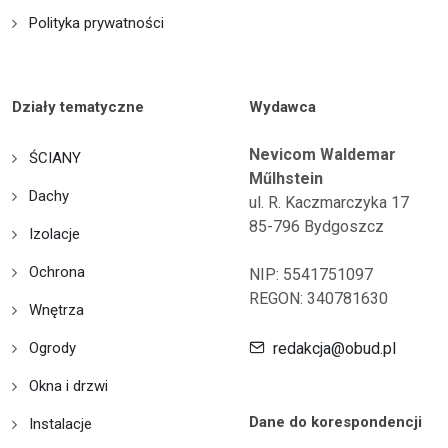
Polityka prywatności
Działy tematyczne
Wydawca
Nevicom Waldemar
ŚCIANY
Műlhstein
Dachy
ul. R. Kaczmarczyka 17
85-796 Bydgoszcz
Izolacje
Ochrona
NIP: 5541751097
REGON: 340781630
Wnętrza
Ogrody
redakcja@obud.pl
Okna i drzwi
Dane do korespondencji
Instalacje