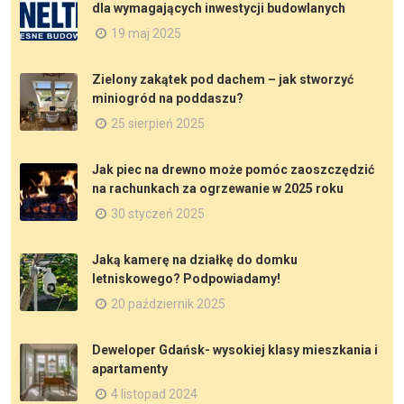
dla wymagających inwestycji budowlanych
19 maj 2025
Zielony zakątek pod dachem – jak stworzyć
miniogród na poddaszu?
25 sierpień 2025
Jak piec na drewno może pomóc zaoszczędzić
na rachunkach za ogrzewanie w 2025 roku
30 styczeń 2025
Jaką kamerę na działkę do domku
letniskowego? Podpowiadamy!
20 październik 2025
Deweloper Gdańsk- wysokiej klasy mieszkania i
apartamenty
4 listopad 2024