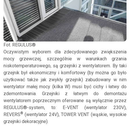
Fot. REGULUS®
Oczywistym wyborem dla zdecydowanego zwiększenia
mocy grzewczej, szczególnie w warunkach grzania
niskotemperaturowego, są grzejniki z wentylatorem. By taki
grzejnik był ekonomiczny i komfortowy (by można go było
użytkować także jak zwykły grzejnik) zabudowany w nim
wentylator małej mocy (kilka W) musi być cichy i łatwy do
zdemontowania. Grzejniki z łatwym do demontażu
wentylatorem poprzecznym oferowane są wyłącznie przez
REGULUS®-system, to: E-VENT (wentylator 230V),
®
REVERS
(wentylator 24V), TOWER VENT (wąskie, wysokie
grzejniki dekoracyjne).