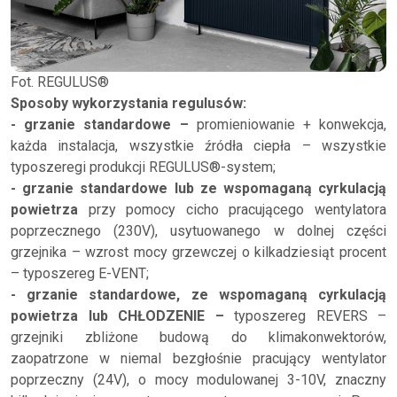
Fot. REGULUS®
Sposoby wykorzystania regulusów:
- grzanie standardowe –
promieniowanie + konwekcja,
każda instalacja, wszystkie źródła ciepła – wszystkie
typoszeregi produkcji REGULUS®-system;
- grzanie standardowe lub ze wspomaganą cyrkulacją
powietrza
przy pomocy cicho pracującego wentylatora
poprzecznego (230V), usytuowanego w dolnej części
grzejnika – wzrost mocy grzewczej o kilkadziesiąt procent
– typoszereg E-VENT;
- grzanie standardowe, ze wspomaganą cyrkulacją
powietrza lub CHŁODZENIE –
typoszereg REVERS –
grzejniki zbliżone budową do klimakonwektorów,
zaopatrzone w niemal bezgłośnie pracujący wentylator
poprzeczny (24V), o mocy modulowanej 3-10V, znaczny