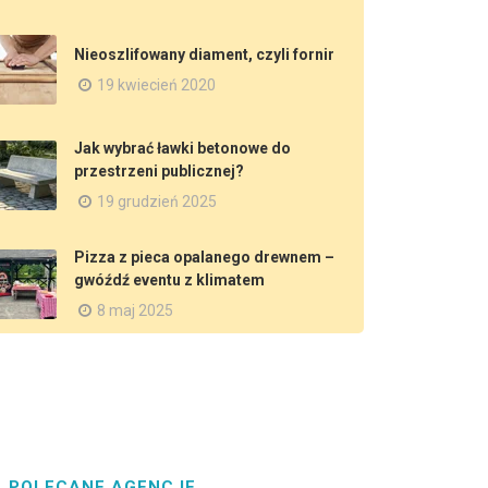
Nieoszlifowany diament, czyli fornir
19 kwiecień 2020
Jak wybrać ławki betonowe do
przestrzeni publicznej?
19 grudzień 2025
Pizza z pieca opalanego drewnem –
gwóźdź eventu z klimatem
8 maj 2025
POLECANE AGENCJE