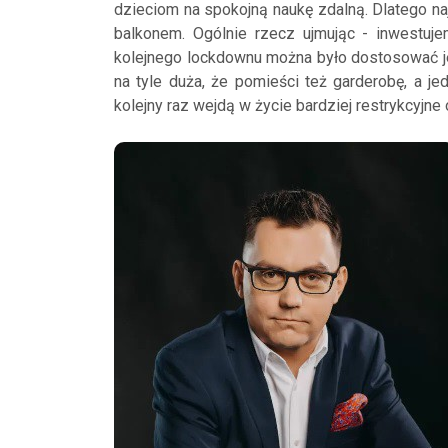
dzieciom na spokojną naukę zdalną. Dlatego n
balkonem. Ogólnie rzecz ujmując - inwestuje
kolejnego lockdownu można było dostosować je 
na tyle duża, że pomieści też garderobę, a j
kolejny raz wejdą w życie bardziej restrykcyjne