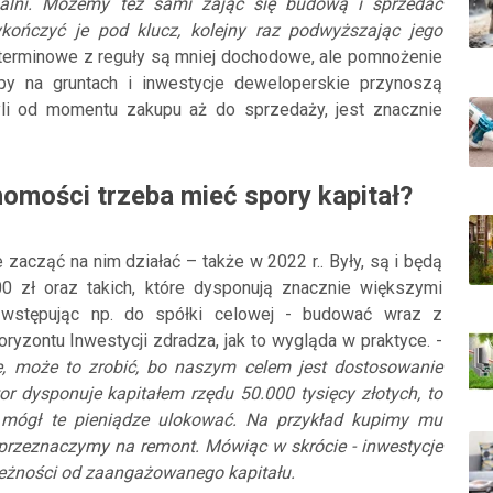
dualni. Możemy też sami zająć się budową i sprzedać
kończyć je pod klucz, kolejny raz podwyższając jego
terminowe z reguły są mniej dochodowe, ale pomnożenie
lipy na gruntach i inwestycje deweloperskie przynoszą
yli od momentu zakupu aż do sprzedaży, jest znacznie
homości trzeba mieć spory kapitał?
 zacząć na nim działać – także w 2022 r.. Były, są i będą
0 zł oraz takich, które dysponują znacznie większymi
stępując np. do spółki celowej - budować wraz z
yzontu Inwestycji zdradza, jak to wygląda w praktyce. -
, może to zrobić, bo naszym celem jest dostosowanie
or dysponuje kapitałem rzędu 50.000 tysięcy złotych, to
 mógł te pieniądze ulokować. Na przykład kupimy mu
ł przeznaczymy na remont. Mówiąc w skrócie - inwestycje
ależności od zaangażowanego kapitału.