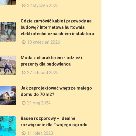
22 styczeń 2025
Gdzie zamówić kable i przewody na
budowę? Internetowa hurtownia
elektrotechniczna okiem instalatora
10 kwiecień 2026
Moda z charakterem - odzież i
prezenty dla budowlańca
27 listopad 2025
Jak zaprojektować wnętrze małego
domu do 70 m2?
21 maj 2024
Basen rozporowy – idealne
rozwiązanie dla Twojego ogrodu
11 lipiec 2023