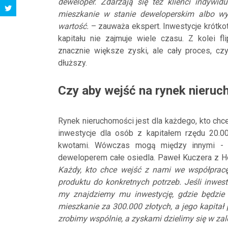
deweloper. Zdarzają się też klienci indywi
mieszkanie w stanie deweloperskim albo wy
wartość.
– zauważa ekspert. Inwestycje krótko
kapitału nie zajmuje wiele czasu. Z kolei f
znacznie większe zyski, ale cały proces, cz
dłuższy.
Czy aby wejść na rynek nieruc
Rynek nieruchomości jest dla każdego, kto chce
inwestycje dla osób z kapitałem rzędu 20.00
kwotami. Wówczas mogą między innymi - w
deweloperem całe osiedla. Paweł Kuczera z Hor
Każdy, kto chce wejść z nami we współpracę
produktu do konkretnych potrzeb. Jeśli inwest
my znajdziemy mu inwestycję, gdzie będzie
mieszkanie za 300.000 złotych, a jego kapita
zrobimy wspólnie, a zyskami dzielimy się w z