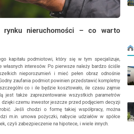
a rynku nieruchomości – co warto
o kapitału podmiotowi, który się w tym specjalizuje,
 własnych interesów. Po pierwsze należy bardzo ściśle
szelkich nieporozumień i mieć pełen obraz odnośnie
Godny zaufania podmiot powinien przedstawić kompletny
yszczególni co i ile będzie kosztowało, ile czasu zajmie
olą jest także zaprezentowanie wszystkich parametrów
 dzięki czemu inwestor jeszcze przed podjęciem decyzji
robić. Jeśli chodzi o formę takiej współpracy, można
zi m.in. umowa pożyczki, nabycie udziałów w spółce
k, czyli zabezpieczenie na hipotece, i wiele innych.