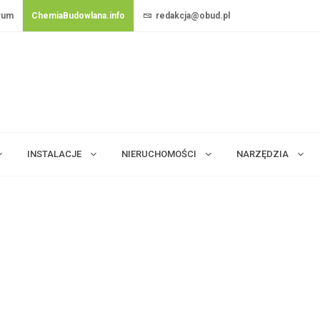
rum
ChemiaBudowlana.info
redakcja@obud.pl
INSTALACJE
NIERUCHOMOŚCI
NARZĘDZIA