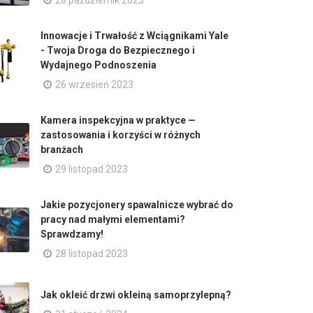
28 październik 2023
Innowacje i Trwałość z Wciągnikami Yale
- Twoja Droga do Bezpiecznego i
Wydajnego Podnoszenia
26 wrzesień 2023
Kamera inspekcyjna w praktyce —
zastosowania i korzyści w różnych
branżach
29 listopad 2023
Jakie pozycjonery spawalnicze wybrać do
pracy nad małymi elementami?
Sprawdzamy!
28 listopad 2023
Jak okleić drzwi okleiną samoprzylepną?