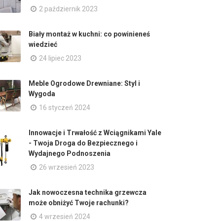
2 październik 2023
Biały montaż w kuchni: co powinieneś
wiedzieć
24 lipiec 2023
Meble Ogrodowe Drewniane: Styl i
Wygoda
16 styczeń 2024
Innowacje i Trwałość z Wciągnikami Yale
- Twoja Droga do Bezpiecznego i
Wydajnego Podnoszenia
26 wrzesień 2023
Jak nowoczesna technika grzewcza
może obniżyć Twoje rachunki?
4 wrzesień 2024