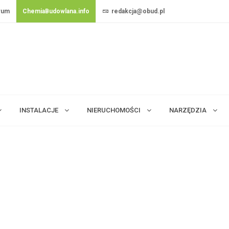
rum
ChemiaBudowlana.info
redakcja@obud.pl
INSTALACJE
NIERUCHOMOŚCI
NARZĘDZIA