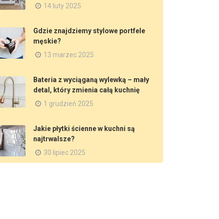
14 luty 2025
Gdzie znajdziemy stylowe portfele
męskie?
13 marzec 2025
Bateria z wyciąganą wylewką – mały
detal, który zmienia całą kuchnię
1 grudzień 2025
Jakie płytki ścienne w kuchni są
najtrwalsze?
30 lipiec 2025