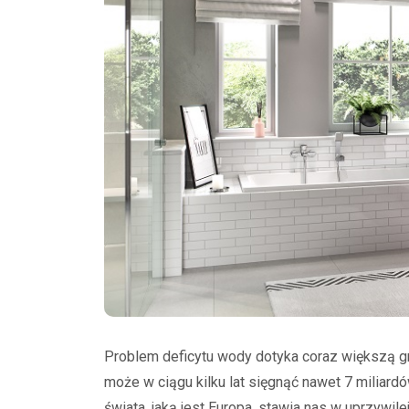
Problem deficytu wody dotyka coraz większą g
może w ciągu kilku lat sięgnąć nawet 7 miliard
świata, jaką jest Europa, stawia nas w uprzywi