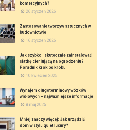
komercyjnych?
26 styczeń 2026
Zastosowanie tworzyw sztucznych w
budownictwie
16 styczeń 2026
Jak szybko i skutecznie zainstalować
siatkę cieniującą na ogrodzeniu?
Poradnik krok po kroku
10 kwiecień 2025
Wynajem długoterminowy wózków
widłowych – najważniejsze informacje
8 maj 2025
Mniej znaczy więcej: Jak urządzić
dom w stylu quiet luxury?