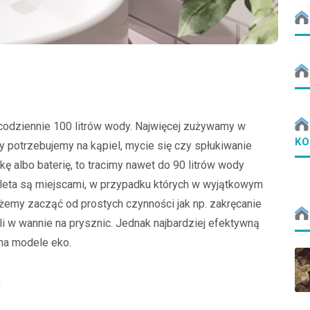
odziennie 100 litrów wody. Najwięcej zużywamy w
KO
ody potrzebujemy na kąpiel, mycie się czy spłukiwanie
ę albo baterię, to tracimy nawet do 90 litrów wody
oaleta są miejscami, w przypadku których w wyjątkowym
emy zacząć od prostych czynności jak np. zakręcanie
 w wannie na prysznic. Jednak najbardziej efektywną
 na modele eko.
?