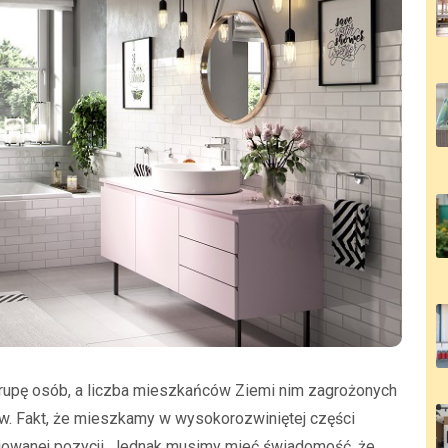
rupę osób, a liczba mieszkańców Ziemi nim zagrożonych
ów. Fakt, że mieszkamy w wysokorozwiniętej części
lejowanej pozycji. Jednak musimy mieć świadomość, że