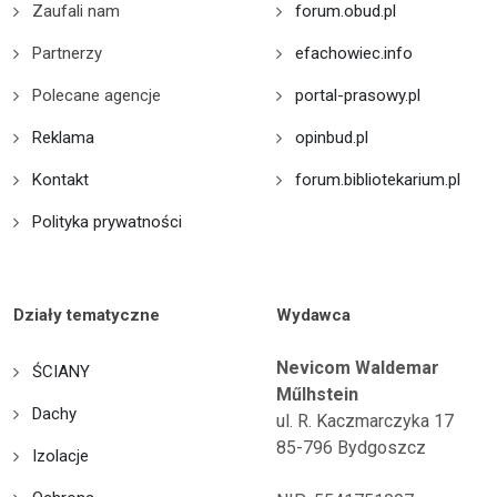
Zaufali nam
forum.obud.pl
Partnerzy
efachowiec.info
Polecane agencje
portal-prasowy.pl
Reklama
opinbud.pl
Kontakt
forum.bibliotekarium.pl
Polityka prywatności
Działy tematyczne
Wydawca
Nevicom Waldemar
ŚCIANY
Műlhstein
Dachy
ul. R. Kaczmarczyka 17
85-796 Bydgoszcz
Izolacje