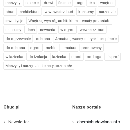
maszyny
izolacje
drzwi
finanse
targi
eko
wnętrza
obud
architektura
w wewnatrz_bud
konkursy
narzedzie
inwestycje
Wnętrza, wystrój, architektura - tematy pozostałe
na sciany
dach
newseria
w ogrod
wewnatrz_bud
do ogrzewanie
ochrona
Armatura, wanny, natryski - inspiracje
do ochrona
ogrod
meble
armatura
promowany
w lazienka
do izolacja
lazienka
raport
podloga
aluprof
Maszyny i narzędzia - tematy pozostałe
Obud.pl
Nasze portale
Newsletter
chemiabudowlana.info