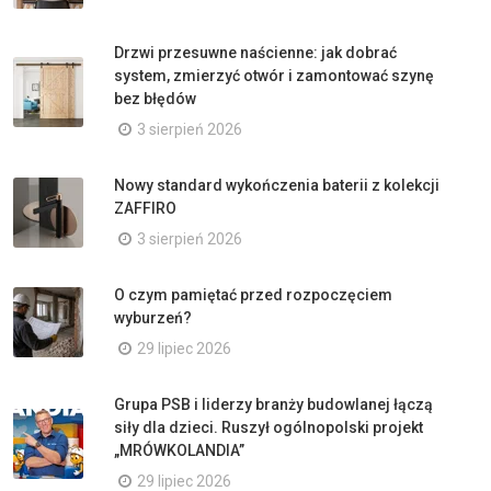
Drzwi przesuwne naścienne: jak dobrać
system, zmierzyć otwór i zamontować szynę
bez błędów
3 sierpień 2026
Nowy standard wykończenia baterii z kolekcji
ZAFFIRO
3 sierpień 2026
O czym pamiętać przed rozpoczęciem
wyburzeń?
29 lipiec 2026
Grupa PSB i liderzy branży budowlanej łączą
siły dla dzieci. Ruszył ogólnopolski projekt
„MRÓWKOLANDIA”
29 lipiec 2026