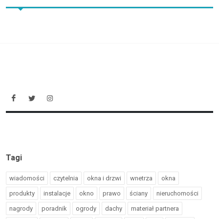
Tagi
wiadomości
czytelnia
okna i drzwi
wnetrza
okna
produkty
instalacje
okno
prawo
ściany
nieruchomości
nagrody
poradnik
ogrody
dachy
materiał partnera