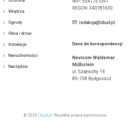
Ochrona
NIP: 5541751097
REGON: 340781630
Wnętrza
Ogrody
redakcja@obud.pl
Okna i drzwi
Dane do korespondencji
Instalacje
Nieruchomości
Nevicom Waldemar
Műlhstein
Narzędzia
ul. Szajnochy 14
85-738 Bydgoszcz
© 2026
Obud.pl.
Wszelkie prawa zastrzeżone