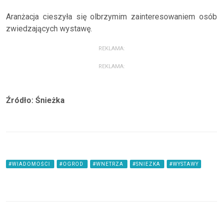
Aranżacja cieszyła się olbrzymim zainteresowaniem osób
zwiedzających wystawę.
REKLAMA:
REKLAMA:
Źródło: Śnieżka
#WIADOMOŚCI
#OGROD
#WNETRZA
#SNIEZKA
#WYSTAWY