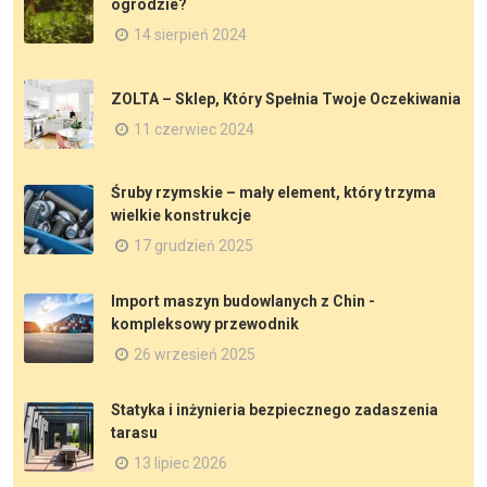
ogrodzie?
14 sierpień 2024
ZOLTA – Sklep, Który Spełnia Twoje Oczekiwania
11 czerwiec 2024
Śruby rzymskie – mały element, który trzyma
wielkie konstrukcje
17 grudzień 2025
Import maszyn budowlanych z Chin -
kompleksowy przewodnik
26 wrzesień 2025
Statyka i inżynieria bezpiecznego zadaszenia
tarasu
13 lipiec 2026