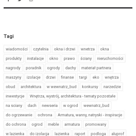
Tagi
wiadomości
czytelnia
okna i drzwi
wnetrza
okna
produkty
instalacje
okno
prawo
ściany
nieruchomości
nagrody
poradnik
ogrody
dachy
materiał partnera
maszyny
izolacje
drzwi
finanse
targi
eko
wnętrza
obud
architektura
w wewnatrz_bud
konkursy
narzedzie
inwestycje
Wnętrza, wystrój, architektura - tematy pozostałe
na sciany
dach
newseria
w ogrod
wewnatrz_bud
do ogrzewanie
ochrona
Armatura, wanny, natryski - inspiracje
do ochrona
ogrod
meble
armatura
promowany
w lazienka
do izolacja
lazienka
raport
podloga
aluprof