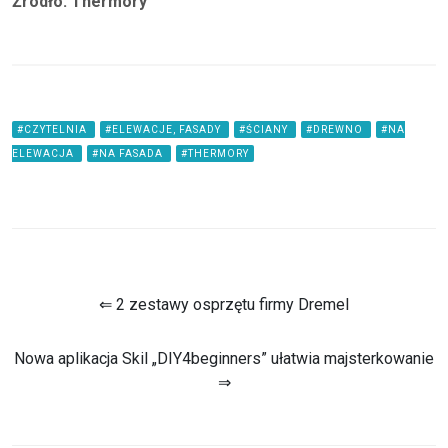
Źródło: Thermory
#CZYTELNIA
#ELEWACJE, FASADY
#ŚCIANY
#DREWNO
#NA
ELEWACJA
#NA FASADA
#THERMORY
⇐ 2 zestawy osprzętu firmy Dremel
Nowa aplikacja Skil „DIY4beginners” ułatwia majsterkowanie
⇒