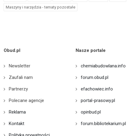
Maszyny i narzędzia - tematy pozostałe
Obud.pl
Nasze portale
Newsletter
chemiabudowlana.info
Zaufali nam
forum.obud.pl
Partnerzy
efachowiec.info
Polecane agencje
portal-prasowy.pl
Reklama
opinbud.pl
Kontakt
forum.bibliotekarium.pl
Polityka prywatności