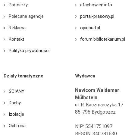
Partnerzy
efachowiec.info
Polecane agencje
portal-prasowy.pl
Reklama
opinbud.pl
Kontakt
forum.bibliotekarium.pl
Polityka prywatności
Działy tematyczne
Wydawca
Nevicom Waldemar
ŚCIANY
Műlhstein
Dachy
ul. R. Kaczmarczyka 17
85-796 Bydgoszcz
Izolacje
Ochrona
NIP: 5541751097
REGON: 340781630