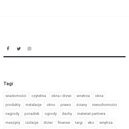
Tagi
wiadomości
czytelnia
okna i drzwi
wnetrza
okna
produkty
instalacje
okno
prawo
ściany
nieruchomości
nagrody
poradnik
ogrody
dachy
materiał partnera
maszyny
izolacje
drzwi
finanse
targi
eko
wnętrza