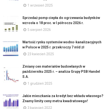
1 wrzesień 2025
Sprzedaż pomp ciepła do ogrzewania budynków
wzrosła o 18 proc. w I półroczu 2026 r.
5 sierpień 2026
Wartość rynku systemów wodno-kanalizacyjnych
w Polsce w 2025 r. przekroczy 7 mld zł
23 kwiecień 2025
Zmiany cen materiałów budowlanych w
październiku 2025 r. – analiza Grupy PSB Handel
S.A.
1 grudzień 2025
Jakie mieszkania za kredyt bez wkładu własnego?
Znamy limity ceny metra kwadratowego!
3 kwiecień 2022