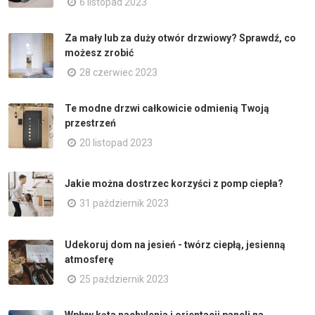
6 listopad 2023
Za mały lub za duży otwór drzwiowy? Sprawdź, co
możesz zrobić
28 czerwiec 2023
Te modne drzwi całkowicie odmienią Twoją
przestrzeń
20 listopad 2023
Jakie można dostrzec korzyści z pomp ciepła?
31 październik 2023
Udekoruj dom na jesień - twórz ciepłą, jesienną
atmosferę
25 październik 2023
Wpływ kąta nachylenia i orientacji paneli na