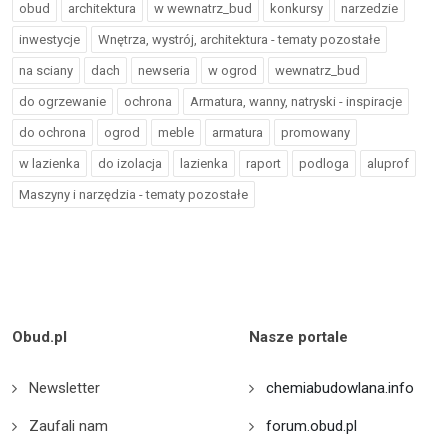
obud
architektura
w wewnatrz_bud
konkursy
narzedzie
inwestycje
Wnętrza, wystrój, architektura - tematy pozostałe
na sciany
dach
newseria
w ogrod
wewnatrz_bud
do ogrzewanie
ochrona
Armatura, wanny, natryski - inspiracje
do ochrona
ogrod
meble
armatura
promowany
w lazienka
do izolacja
lazienka
raport
podloga
aluprof
Maszyny i narzędzia - tematy pozostałe
Obud.pl
Nasze portale
Newsletter
chemiabudowlana.info
Zaufali nam
forum.obud.pl