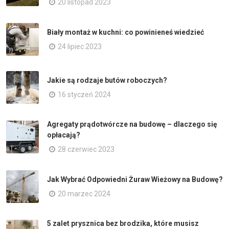
20 listopad 2023
Biały montaż w kuchni: co powinieneś wiedzieć
24 lipiec 2023
Jakie są rodzaje butów roboczych?
16 styczeń 2024
Agregaty prądotwórcze na budowę – dlaczego się
opłacają?
28 czerwiec 2023
Jak Wybrać Odpowiedni Żuraw Wieżowy na Budowę?
20 marzec 2024
5 zalet prysznica bez brodzika, które musisz