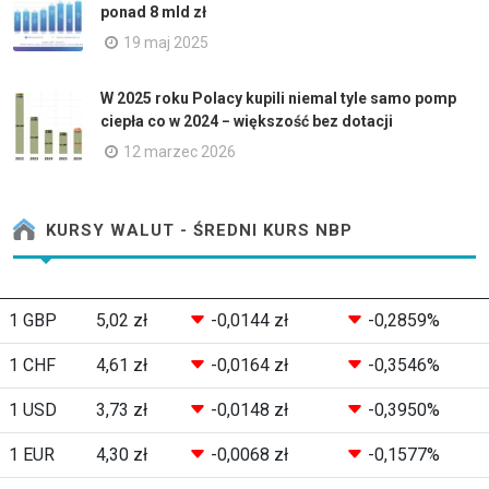
ponad 8 mld zł
19 maj 2025
W 2025 roku Polacy kupili niemal tyle samo pomp
ciepła co w 2024 − większość bez dotacji
12 marzec 2026
KURSY WALUT - ŚREDNI KURS NBP
1 GBP
5,02 zł
-0,0144 zł
-0,2859%
1 CHF
4,61 zł
-0,0164 zł
-0,3546%
1 USD
3,73 zł
-0,0148 zł
-0,3950%
1 EUR
4,30 zł
-0,0068 zł
-0,1577%