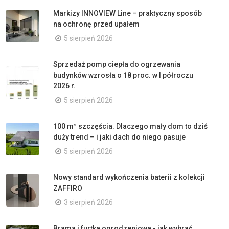
Markizy INNOVIEW Line – praktyczny sposób
na ochronę przed upałem
5 sierpień 2026
Sprzedaż pomp ciepła do ogrzewania
budynków wzrosła o 18 proc. w I półroczu
2026 r.
5 sierpień 2026
100 m² szczęścia. Dlaczego mały dom to dziś
duży trend – i jaki dach do niego pasuje
5 sierpień 2026
Nowy standard wykończenia baterii z kolekcji
ZAFFIRO
3 sierpień 2026
Brama i furtka ogrodzeniowa - jak wybrać