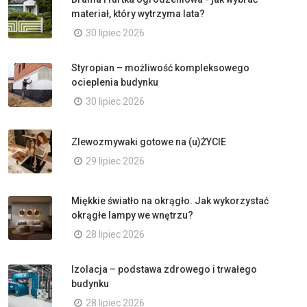
materiał, który wytrzyma lata?
30 lipiec 2026
Styropian – możliwość kompleksowego
ocieplenia budynku
30 lipiec 2026
Zlewozmywaki gotowe na (u)ŻYCIE
29 lipiec 2026
Miękkie światło na okrągło. Jak wykorzystać
okrągłe lampy we wnętrzu?
28 lipiec 2026
Izolacja – podstawa zdrowego i trwałego
budynku
28 lipiec 2026