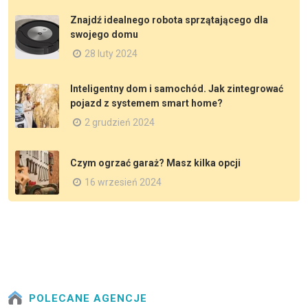
Znajdź idealnego robota sprzątającego dla
swojego domu
28 luty 2024
Inteligentny dom i samochód. Jak zintegrować
pojazd z systemem smart home?
2 grudzień 2024
Czym ogrzać garaż? Masz kilka opcji
16 wrzesień 2024
POLECANE AGENCJE