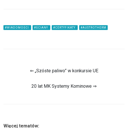
#WIADOMOŚCI
#ŚCIANY
#CERTYFIKATY
#AUSTROTHERM
⇐ „Szóste paliwo” w konkursie UE
20 lat MK Systemy Kominowe ⇒
Więcej tematów: