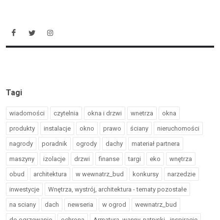
Tagi
wiadomości
czytelnia
okna i drzwi
wnetrza
okna
produkty
instalacje
okno
prawo
ściany
nieruchomości
nagrody
poradnik
ogrody
dachy
materiał partnera
maszyny
izolacje
drzwi
finanse
targi
eko
wnętrza
obud
architektura
w wewnatrz_bud
konkursy
narzedzie
inwestycje
Wnętrza, wystrój, architektura - tematy pozostałe
na sciany
dach
newseria
w ogrod
wewnatrz_bud
do ogrzewanie
ochrona
Armatura, wanny, natryski - inspiracje