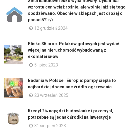
Sieci handlowe lekko wyhamowały. Dynamika
wzrostu cen wciąż rośnie, ale wolniej niż się tego
spodziewano. Obecnie w sklepach jest drożej o
ponad 5% r/r
12 grudzień 2024
Blisko 35 proc. Polaków gotowych jest wydać
więcej na nieruchomość wybudowaną z
ekomateriałów
5 lipiec 2023
Badania w Polsce i Europie: pompy ciepła to
najbardziej doceniane źródło ogrzewania
23 wrzesień 2025
Kredyt 2% napędzi budowlankę i przemysł,
potrzebne są jednak środki na inwestycje
31 sierpień 2023