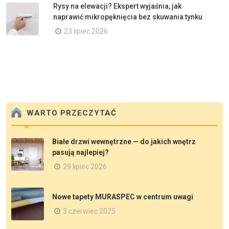
Rysy na elewacji? Ekspert wyjaśnia, jak
naprawić mikropęknięcia bez skuwania tynku
23 lipiec 2026
WARTO PRZECZYTAĆ
Białe drzwi wewnętrzne — do jakich wnętrz
pasują najlepiej?
29 lipiec 2026
Nowe tapety MURASPEC w centrum uwagi
3 czerwiec 2025