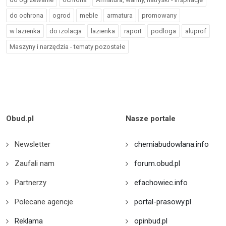
do ochrona
ogrod
meble
armatura
promowany
w lazienka
do izolacja
lazienka
raport
podloga
aluprof
Maszyny i narzędzia - tematy pozostałe
Obud.pl
Nasze portale
Newsletter
chemiabudowlana.info
Zaufali nam
forum.obud.pl
Partnerzy
efachowiec.info
Polecane agencje
portal-prasowy.pl
Reklama
opinbud.pl