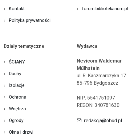
Kontakt
forum.bibliotekarium.pl
Polityka prywatności
Działy tematyczne
Wydawca
Nevicom Waldemar
ŚCIANY
Műlhstein
Dachy
ul. R. Kaczmarczyka 17
85-796 Bydgoszcz
Izolacje
Ochrona
NIP: 5541751097
REGON: 340781630
Wnętrza
Ogrody
redakcja@obud.pl
Okna i drzwi