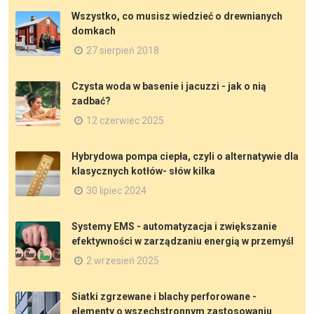
Wszystko, co musisz wiedzieć o drewnianych
domkach
27 sierpień 2018
Czysta woda w basenie i jacuzzi - jak o nią
zadbać?
12 czerwiec 2025
Hybrydowa pompa ciepła, czyli o alternatywie dla
klasycznych kotłów- słów kilka
30 lipiec 2024
Systemy EMS - automatyzacja i zwiększanie
efektywności w zarządzaniu energią w przemyśl
2 wrzesień 2025
Siatki zgrzewane i blachy perforowane -
elementy o wszechstronnym zastosowaniu