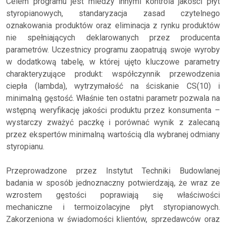
Celem programu jest miedzy innymi kontrola jakości płyt
styropianowych, standaryzacja zasad czytelnego
oznakowania produktów oraz eliminacja z rynku produktów
nie spełniających deklarowanych przez producenta
parametrów. Uczestnicy programu zaopatrują swoje wyroby
w dodatkową tabelę, w której ujęto kluczowe parametry
charakteryzujące produkt: współczynnik przewodzenia
ciepła (lambda), wytrzymałość na ściskanie CS(10) i
minimalną gęstość. Właśnie ten ostatni parametr pozwala na
wstępną weryfikację jakości produktu przez konsumenta –
wystarczy zważyć paczkę i porównać wynik z zalecaną
przez ekspertów minimalną wartością dla wybranej odmiany
styropianu.
Przeprowadzone przez Instytut Techniki Budowlanej
badania w sposób jednoznaczny potwierdzają, że wraz ze
wzrostem gęstości poprawiają się właściwości
mechaniczne i termoizolacyjne płyt styropianowych.
Zakorzeniona w świadomości klientów, sprzedawców oraz