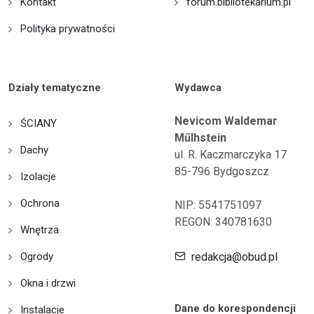
Kontakt
forum.bibliotekarium.pl
Polityka prywatności
Działy tematyczne
Wydawca
Nevicom Waldemar
ŚCIANY
Műlhstein
Dachy
ul. R. Kaczmarczyka 17
85-796 Bydgoszcz
Izolacje
Ochrona
NIP: 5541751097
REGON: 340781630
Wnętrza
Ogrody
redakcja@obud.pl
Okna i drzwi
Dane do korespondencji
Instalacje