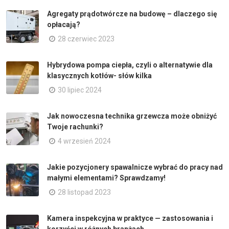
Agregaty prądotwórcze na budowę – dlaczego się
opłacają?
28 czerwiec 2023
Hybrydowa pompa ciepła, czyli o alternatywie dla
klasycznych kotłów- słów kilka
30 lipiec 2024
Jak nowoczesna technika grzewcza może obniżyć
Twoje rachunki?
4 wrzesień 2024
Jakie pozycjonery spawalnicze wybrać do pracy nad
małymi elementami? Sprawdzamy!
28 listopad 2023
Kamera inspekcyjna w praktyce — zastosowania i
korzyści w różnych branżach