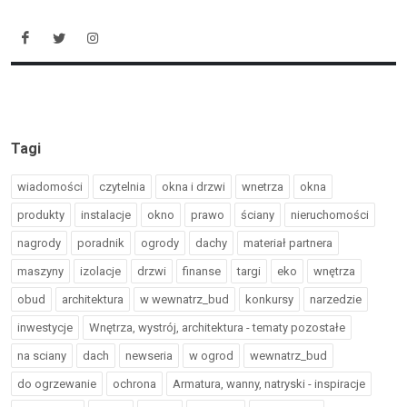
Tagi
wiadomości
czytelnia
okna i drzwi
wnetrza
okna
produkty
instalacje
okno
prawo
ściany
nieruchomości
nagrody
poradnik
ogrody
dachy
materiał partnera
maszyny
izolacje
drzwi
finanse
targi
eko
wnętrza
obud
architektura
w wewnatrz_bud
konkursy
narzedzie
inwestycje
Wnętrza, wystrój, architektura - tematy pozostałe
na sciany
dach
newseria
w ogrod
wewnatrz_bud
do ogrzewanie
ochrona
Armatura, wanny, natryski - inspiracje