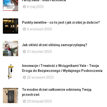
Farby Kabe - Klub Fachowca
6 maj 2025
Punkty świetlne - co to jest i jak zrobić je dobrze?
6 wrzesień 2024
Jak okleić drzwi okleiną samoprzylepną?
31 styczeń 2024
Innowacje i Trwałość z Wciągnikami Yale - Twoja
Droga do Bezpiecznego i Wydajnego Podnoszenia
26 wrzesień 2023
Te modne drzwi całkowicie odmienią Twoją
przestrzeń
20 listopad 2023