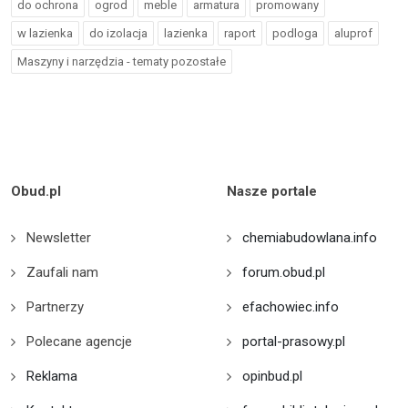
do ochrona
ogrod
meble
armatura
promowany
w lazienka
do izolacja
lazienka
raport
podloga
aluprof
Maszyny i narzędzia - tematy pozostałe
Obud.pl
Nasze portale
Newsletter
chemiabudowlana.info
Zaufali nam
forum.obud.pl
Partnerzy
efachowiec.info
Polecane agencje
portal-prasowy.pl
Reklama
opinbud.pl