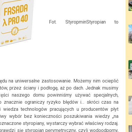
Fot. StyropminStyropian to
lędu na uniwersalne zastosowanie. Możemy nim ocieplić
ów, przez ściany i podłogę, aż po dach. Jednak musimy
części naszego domu powinniśmy używać specjalnych,
 znacznie ograniczy ryzyko błędów i… skróci czas na
 i wiedza technologów pracujących u producentów płyt
iwy wybór bez konieczności poszukiwania wiedzy „na
 oznaczone styropiany, wystarczy wybrać właściwy rodzaj.
 sprawdzi się styropian perymetryczny, czyli wodoodporny,