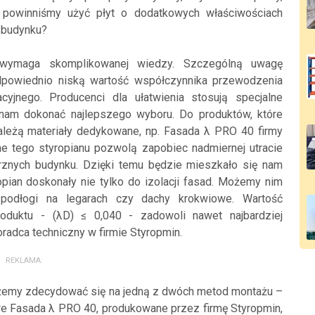
 powinniśmy użyć płyt o dodatkowych właściwościach
ę budynku?
 wymaga skomplikowanej wiedzy. Szczególną uwagę
powiednio niską wartość współczynnika przewodzenia
cyjnego. Producenci dla ułatwienia stosują specjalne
nam dokonać najlepszego wyboru. Do produktów, które
ależą materiały dedykowane, np. Fasada λ PRO 40 firmy
ne tego styropianu pozwolą zapobiec nadmiernej utracie
rznych budynku. Dzięki temu będzie mieszkało się nam
ropian doskonały nie tylko do izolacji fasad. Możemy nim
, podłogi na legarach czy dachy krokwiowe. Wartość
oduktu - (λD) ≤ 0,040 - zadowoli nawet najbardziej
adca techniczny w firmie Styropmin.
REKLAMA:
ożemy zdecydować się na jedną z dwóch metod montażu –
owe Fasada λ PRO 40, produkowane przez firmę Styropmin,