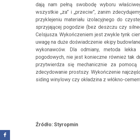
dają nam pełną swobodę wyboru właściwego
wszystkie „za” i „przeciw”, zanim zdecydujem
przyklejeniu materiału izolacyjnego do czyst
sprzyjającej pogodzie (bez deszczu czy silne
Celsjusza. Wykończeniem jest zwykle tynk cie
uwagę na duże doświadczenie ekipy budowlanej,
wykonawców. Dla odmiany, metoda lekka 
pogodowych, nie jest konieczne również tak d
przytwierdza się mechanicznie za pomocą g
zdecydowanie prostszy. Wykończenie najczęśc
siding winylowy czy okładzina z włókno-cement
Źródło: Styropmin