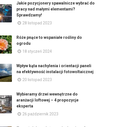
Jakie pozycjonery spawalnicze wybrać do
pracy nad małymi elementami?
Sprawdzamy!
28 listopad 2023
Róże pnące to wspaniałe rośliny do
ogrodu
18 styczeń 2024
Wpływ kąta nachylenia i orientacji paneli
na efektywność instalacji fotowoltaicznej
20 listopad 2023
Wybieramy drzwi wewnętrzne do
aranżacji loftowej – 4 propozycje
eksperta
26 październik 2023