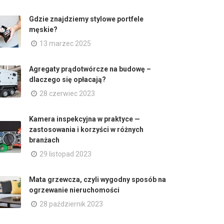
Gdzie znajdziemy stylowe portfele
męskie?
13 marzec 2025
Agregaty prądotwórcze na budowę –
dlaczego się opłacają?
28 czerwiec 2023
Kamera inspekcyjna w praktyce —
zastosowania i korzyści w różnych
branżach
29 listopad 2023
Mata grzewcza, czyli wygodny sposób na
ogrzewanie nieruchomości
28 październik 2023