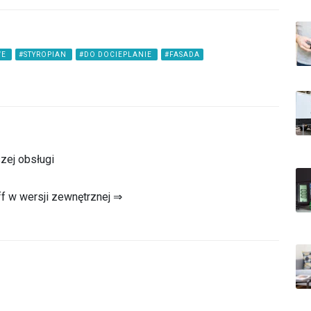
WE
#STYROPIAN
#DO DOCIEPLANIE
#FASADA
zej obsługi
f w wersji zewnętrznej ⇒