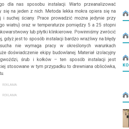
 dla nas sposobu instalacji. Warto przeanalizować
y się na jeden z nich. Metoda lekka mokra opiera się na
ej i suchej ściany. Prace prowadzić można jedynie przy
go wiatru) oraz w temperaturze pomiędzy 5 a 25 stopni
nkowarstwowy lub płytki klinkierowe. Powinniśmy zwrócić
 gdyż jest to sposób instalacji bardzo wrażliwy na błędy
sucha nie wymaga pracy w określonych warunkach
uże doświadczenie ekipy budowlanej. Materiał izolacyjny
woździ, śrub i kołków – ten sposób instalacji jest
KO
iej stosowane w tym przypadku to drewniana oblicówka,
u.
REKLAMA:
REKLAMA: