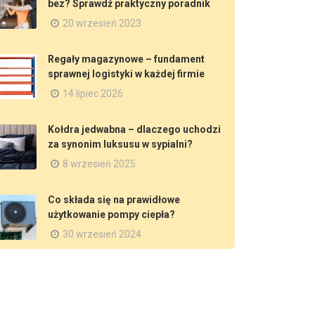
bez? Sprawdź praktyczny poradnik
20 wrzesień 2023
Regały magazynowe – fundament
sprawnej logistyki w każdej firmie
14 lipiec 2026
Kołdra jedwabna – dlaczego uchodzi
za synonim luksusu w sypialni?
8 wrzesień 2025
Co składa się na prawidłowe
użytkowanie pompy ciepła?
30 wrzesień 2024