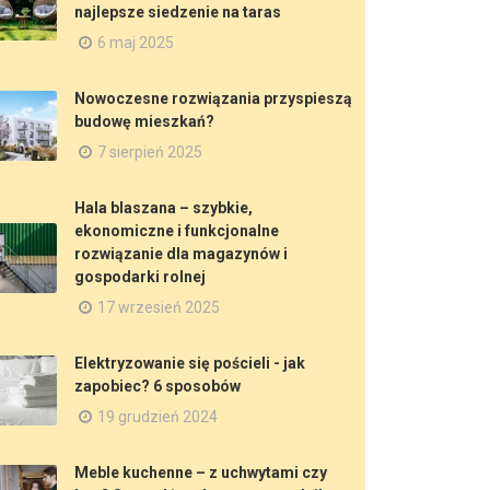
najlepsze siedzenie na taras
6 maj 2025
Nowoczesne rozwiązania przyspieszą
budowę mieszkań?
7 sierpień 2025
Hala blaszana – szybkie,
ekonomiczne i funkcjonalne
rozwiązanie dla magazynów i
gospodarki rolnej
17 wrzesień 2025
Elektryzowanie się pościeli - jak
zapobiec? 6 sposobów
19 grudzień 2024
Meble kuchenne – z uchwytami czy