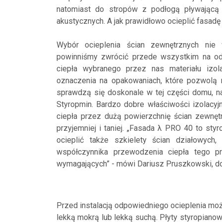
natomiast do stropów z podłogą pływającą
akustycznych. A jak prawidłowo ocieplić fasad
Wybór ocieplenia ścian zewnętrznych nie
powinniśmy zwrócić przede wszystkim na od
ciepła wybranego przez nas materiału izola
oznaczenia na opakowaniach, które pozwolą 
sprawdzą się doskonale w tej części domu, n
Styropmin. Bardzo dobre właściwości izolacyj
ciepła przez dużą powierzchnię ścian zewnęt
przyjemniej i taniej. „Fasada λ PRO 40 to sty
ocieplić także szkielety ścian działowych
współczynnika przewodzenia ciepła tego pr
wymagających” - mówi Dariusz Pruszkowski, dor
Przed instalacją odpowiedniego ocieplenia m
lekką mokrą lub lekką suchą. Płyty styropian