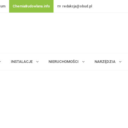
rum
ChemiaBudowlana.info
redakcja@obud.pl
INSTALACJE
NIERUCHOMOŚCI
NARZĘDZIA