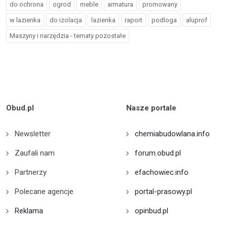
do ochrona
ogrod
meble
armatura
promowany
w lazienka
do izolacja
lazienka
raport
podloga
aluprof
Maszyny i narzędzia - tematy pozostałe
Obud.pl
Nasze portale
Newsletter
chemiabudowlana.info
Zaufali nam
forum.obud.pl
Partnerzy
efachowiec.info
Polecane agencje
portal-prasowy.pl
Reklama
opinbud.pl