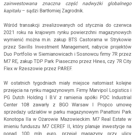
zainwestowana znaczna część nadwyżki globalnego
kapitału
– sądzi Bartłomiej Zagrodnik.
Wśród transakcji zrealizowanych od stycznia do czerwca
2021 roku na krajowym rynku powierzchni magazynowych
wymienić można m.in. zakup BTS Castorama w Strykowie
przez Savills Investment Management, nabycie projektów
Duo Portfolio w Siemianowicach i Sosnowcu firmy 7R przez
M7 RE, zakup TDP Park Piaseczno przez Hines, czy 7R City
Flex w Rzeszowie przez PAREF.
W ostatnich tygodniach miały miejsce natomiast kolejne
przejęcia na rynku magazynowym. Firmy Marvipol Logistics i
PG Dutch Holding I B.V. z ramienia spółki PDC Industrial
Center 108 zawarły z BGO Warsaw I Propco umowę
sprzedaży udziałów w parku magazynowym Panattoni Park
Konotopa IIa w Ożarowie Mazowieckim. M7 Real Estate w
imieniu funduszu M7 CEREF II, który planuje inwestycje na
ponad 100 mln euro, przejął magazyny przy ulicy