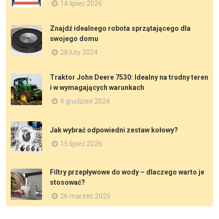
14 lipiec 2026
Znajdź idealnego robota sprzątającego dla
swojego domu
28 luty 2024
Traktor John Deere 7530: Idealny na trudny teren
i w wymagających warunkach
4 grudzień 2024
Jak wybrać odpowiedni zestaw kołowy?
15 lipiec 2026
Filtry przepływowe do wody – dlaczego warto je
stosować?
26 marzec 2025