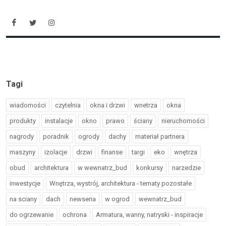
Tagi
wiadomości
czytelnia
okna i drzwi
wnetrza
okna
produkty
instalacje
okno
prawo
ściany
nieruchomości
nagrody
poradnik
ogrody
dachy
materiał partnera
maszyny
izolacje
drzwi
finanse
targi
eko
wnętrza
obud
architektura
w wewnatrz_bud
konkursy
narzedzie
inwestycje
Wnętrza, wystrój, architektura - tematy pozostałe
na sciany
dach
newseria
w ogrod
wewnatrz_bud
do ogrzewanie
ochrona
Armatura, wanny, natryski - inspiracje