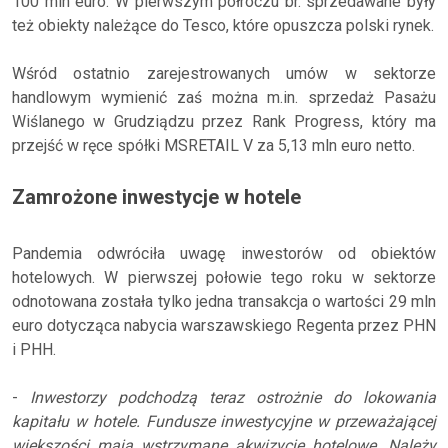
100 mln euro. W pierwszym półroczu br. sprzedawane były
też obiekty należące do Tesco, które opuszcza polski rynek.
Wśród ostatnio zarejestrowanych umów w sektorze
handlowym wymienić zaś można m.in. sprzedaż Pasażu
Wiślanego w Grudziądzu przez Rank Progress, który ma
przejść w ręce spółki MSRETAIL V za 5,13 mln euro netto.
Zamrożone inwestycje w hotele
Pandemia odwróciła uwagę inwestorów od obiektów
hotelowych. W pierwszej połowie tego roku w sektorze
odnotowana została tylko jedna transakcja o wartości 29 mln
euro dotycząca nabycia warszawskiego Regenta przez PHN
i PHH.
-
Inwestorzy podchodzą teraz ostrożnie do lokowania
kapitału w hotele. Fundusze inwestycyjne w przeważającej
większości mają wstrzymane akwizycje hotelowe. Należy