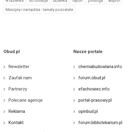
w lazienka
do izolacja
lazienka
raport
podloga
aluprof
Maszyny i narzędzia - tematy pozostałe
Obud.pl
Nasze portale
Newsletter
chemiabudowlana.info
Zaufali nam
forum.obud.pl
Partnerzy
efachowiec.info
Polecane agencje
portal-prasowy.pl
Reklama
opinbud.pl
Kontakt
forum.bibliotekarium.pl