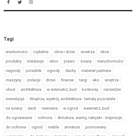
Tagi
wiadomości
czytelnia
okna i drzwi
wnetrza
okna
produkty
instalacje
okno
prawo
ściany
nieruchomości
nagrody
poradnik
ogrody
dachy
materiał partnera
maszyny
izolacje
drzwi
finanse
targi
eko
wnętrza
obud
architektura
w wewnatrz_bud
konkursy
narzedzie
inwestycje
Wnętrza, wystrój, architektura - tematy pozostałe
na sciany
dach
newseria
w ogrod
wewnatrz_bud
do ogrzewanie
ochrona
Armatura, wanny, natryski - inspiracje
do ochrona
ogrod
meble
armatura
promowany