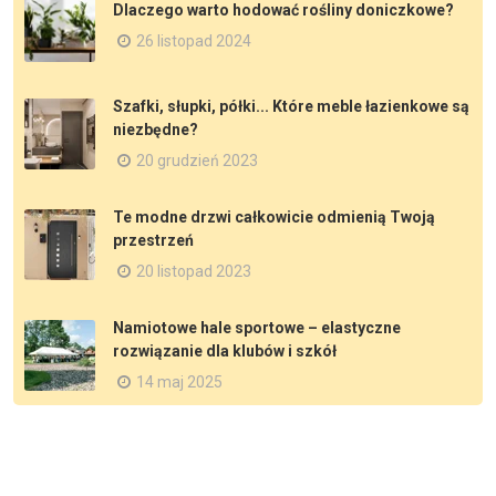
Dlaczego warto hodować rośliny doniczkowe?
26 listopad 2024
Szafki, słupki, półki... Które meble łazienkowe są
niezbędne?
20 grudzień 2023
Te modne drzwi całkowicie odmienią Twoją
przestrzeń
20 listopad 2023
Namiotowe hale sportowe – elastyczne
rozwiązanie dla klubów i szkół
14 maj 2025