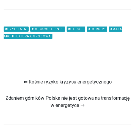
#CZYTELNIA
#DO OSWIETLENIE
#OGROD
#OGRODY
#MAŁA
ARCHITEKTURA OGRODOWA
⇐ Rośnie ryzyko kryzysu energetycznego
Zdaniem górników Polska nie jest gotowa na transformację
w energetyce ⇒