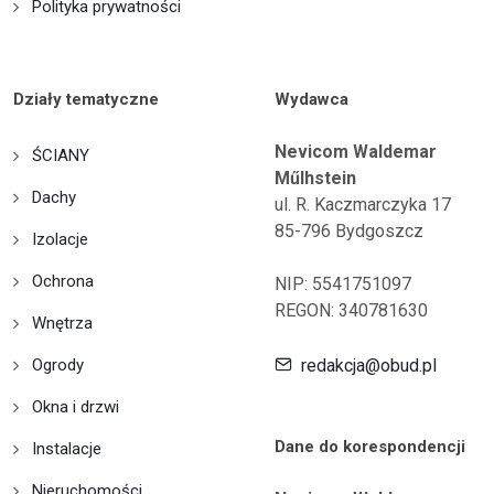
Polityka prywatności
Działy tematyczne
Wydawca
Nevicom Waldemar
ŚCIANY
Műlhstein
Dachy
ul. R. Kaczmarczyka 17
85-796 Bydgoszcz
Izolacje
Ochrona
NIP: 5541751097
REGON: 340781630
Wnętrza
Ogrody
redakcja@obud.pl
Okna i drzwi
Dane do korespondencji
Instalacje
Nieruchomości