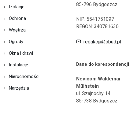
85-796 Bydgoszcz
Izolacje
Ochrona
NIP: 5541751097
REGON: 340781630
Wnętrza
Ogrody
redakcja@obud.pl
Okna i drzwi
Dane do korespondencji
Instalacje
Nieruchomości
Nevicom Waldemar
Műlhstein
Narzędzia
ul. Szajnochy 14
85-738 Bydgoszcz