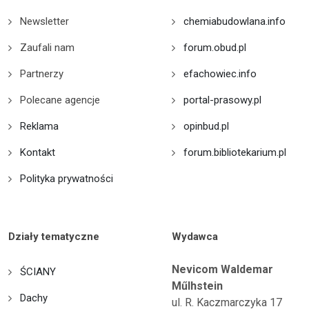
Newsletter
chemiabudowlana.info
Zaufali nam
forum.obud.pl
Partnerzy
efachowiec.info
Polecane agencje
portal-prasowy.pl
Reklama
opinbud.pl
Kontakt
forum.bibliotekarium.pl
Polityka prywatności
Działy tematyczne
Wydawca
Nevicom Waldemar
ŚCIANY
Műlhstein
Dachy
ul. R. Kaczmarczyka 17