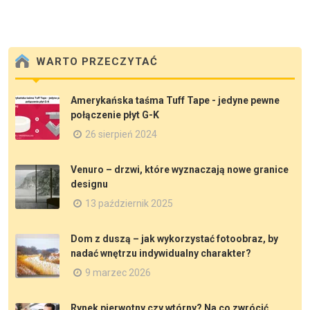
WARTO PRZECZYTAĆ
Amerykańska taśma Tuff Tape - jedyne pewne
połączenie płyt G-K
26 sierpień 2024
Venuro – drzwi, które wyznaczają nowe granice
designu
13 październik 2025
Dom z duszą – jak wykorzystać fotoobraz, by
nadać wnętrzu indywidualny charakter?
9 marzec 2026
Rynek pierwotny czy wtórny? Na co zwrócić