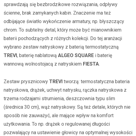
sprawdzają się bezbrodzikowe rozwiązania, odpływy
ścienne, brak zamykanych kabin. Znaczenie ma też
odbijające światło wykończenie armatury, np. błyszczący
chrom. To subtelny detal, który może być mianownikiem
baterii pochodzących z różnych kolekcji. Do tej aranżacji
wybrano zestaw natryskowy z baterią termostatyczną
TREVI
, baterię nablatową
ALGEO SQUARE
i baterię
wannową wolnostojacą z natryskiem
FIESTA
.
Zestaw prysznicowy
TREVI
tworzą: termostatyczna bateria
natryskowa, drążek, uchwyt natrysku, rączka natryskowa z
trzema rodzajami strumienia, deszczownia typu slim
(średnica 30 cm), wąż natryskowy. Są też detale, których nie
sposób nie zauważyć, ale mające wpływ na komfort
użytkowania. To np. drążek o regulowanej długości
pozwalający na ustawienie głowicy na optymalnej wysokości