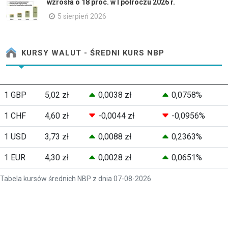
wzrosła o 18 proc. w I półroczu 2026 r.
5 sierpień 2026
KURSY WALUT - ŚREDNI KURS NBP
1 GBP
5,02 zł
0,0038 zł
0,0758%
1 CHF
4,60 zł
-0,0044 zł
-0,0956%
1 USD
3,73 zł
0,0088 zł
0,2363%
1 EUR
4,30 zł
0,0028 zł
0,0651%
Tabela kursów średnich NBP z dnia 07-08-2026