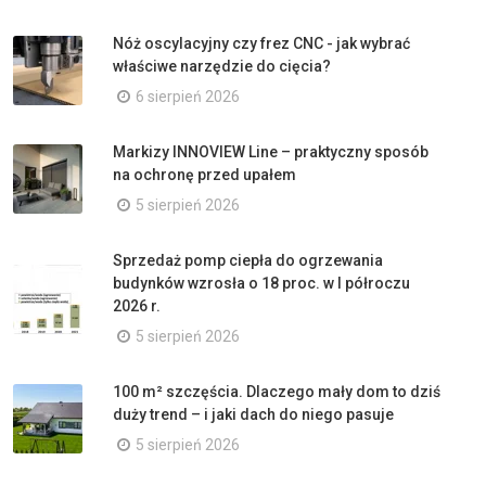
Nóż oscylacyjny czy frez CNC - jak wybrać
właściwe narzędzie do cięcia?
6 sierpień 2026
Markizy INNOVIEW Line – praktyczny sposób
na ochronę przed upałem
5 sierpień 2026
Sprzedaż pomp ciepła do ogrzewania
budynków wzrosła o 18 proc. w I półroczu
2026 r.
5 sierpień 2026
100 m² szczęścia. Dlaczego mały dom to dziś
duży trend – i jaki dach do niego pasuje
5 sierpień 2026