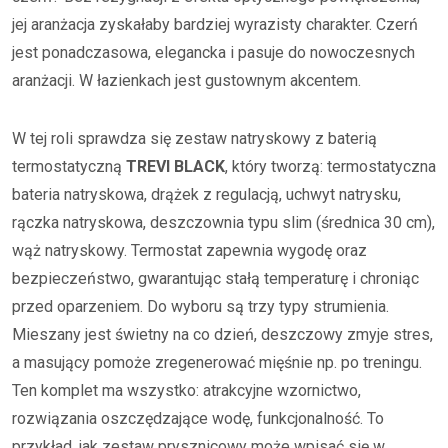
jej aranżacja zyskałaby bardziej wyrazisty charakter. Czerń
jest ponadczasowa, elegancka i pasuje do nowoczesnych
aranżacji. W łazienkach jest gustownym akcentem.
W tej roli sprawdza się zestaw natryskowy z baterią
termostatyczną
TREVI BLACK
, który tworzą: termostatyczna
bateria natryskowa, drążek z regulacją, uchwyt natrysku,
rączka natryskowa, deszczownia typu slim (średnica 30 cm),
wąż natryskowy. Termostat zapewnia wygodę oraz
bezpieczeństwo, gwarantując stałą temperaturę i chroniąc
przed oparzeniem. Do wyboru są trzy typy strumienia.
Mieszany jest świetny na co dzień, deszczowy zmyje stres,
a masujący pomoże zregenerować mięśnie np. po treningu.
Ten komplet ma wszystko: atrakcyjne wzornictwo,
rozwiązania oszczędzające wodę, funkcjonalność. To
przykład, jak zestaw prysznicowy może wpisać się w