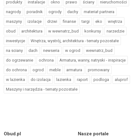
produkty
instalacje
okno
prawo
ściany
nieruchomości
nagrody
poradnik
ogrody
dachy
materiał partnera
maszyny
izolacje
drzwi
finanse
targi
eko
wnętrza
obud
architektura
w wewnatrz_bud
konkursy
narzedzie
inwestycje
Wnętrza, wystrój, architektura - tematy pozostałe
na sciany
dach
newseria
w ogrod
wewnatrz_bud
do ogrzewanie
ochrona
Armatura, wanny, natryski - inspiracje
do ochrona
ogrod
meble
armatura
promowany
w lazienka
do izolacja
lazienka
raport
podloga
aluprof
Maszyny i narzędzia - tematy pozostałe
Obud.pl
Nasze portale