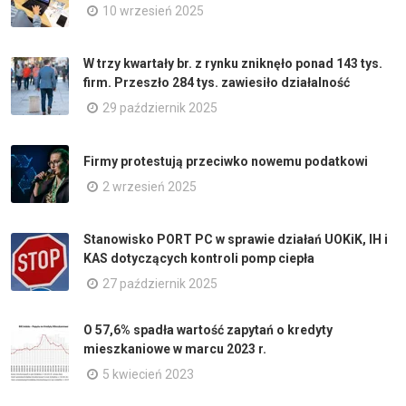
10 wrzesień 2025
W trzy kwartały br. z rynku zniknęło ponad 143 tys.
firm. Przeszło 284 tys. zawiesiło działalność
29 październik 2025
Firmy protestują przeciwko nowemu podatkowi
2 wrzesień 2025
Stanowisko PORT PC w sprawie działań UOKiK, IH i
KAS dotyczących kontroli pomp ciepła
27 październik 2025
O 57,6% spadła wartość zapytań o kredyty
mieszkaniowe w marcu 2023 r.
5 kwiecień 2023